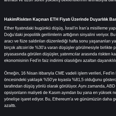
HakimRiskten Kaçınan ETH Fiyatı Üzerinde Duyarlılık Bas
Ether fiyatındaki bugünkü düşüş, İsrail'in İran'a misilleme y
Doğu'daki jeopolitik gerilimlerin arttığının sinyalini veriyor. Bu
aracı ve füze saldırıları düzenlediği hafta sonu yaşananları yan
birçok altcoin'de %30'a varan düşüşler görülmesiyle birlikte pi
piyasasında görülen düşüşler, yatırımcılar arasında riskten k
ekonomisinin Fed'in faiz indirimi olasılığını azaltan dayanıklıl
Örneğin, 16 Nisan itibarıyla CME vadeli işlem verileri, Fed'in 
öncesindeki yaklaşık %50'ye kıyasla %81,5 olduğunu gösterdi. 
tarafından düşüş yönlü olarak görülüyor. Aynı zamanda, ABD 
opsiyonların maliyeti de Kasım ayından bu yana en yüksek nok
yönelişe işaret ediyor. Bu, Ethereum'a ve günümüzün daha gen
azalttı.