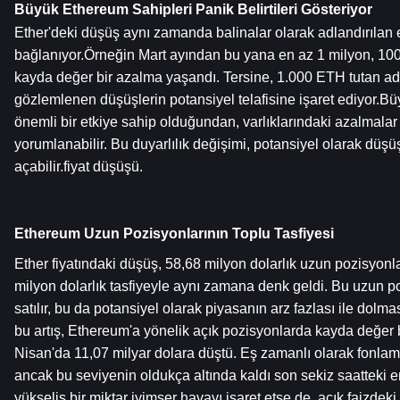
Büyük Ethereum Sahipleri Panik Belirtileri Gösteriyor
Ether'deki düşüş aynı zamanda balinalar olarak adlandırılan e
bağlanıyor.Örneğin Mart ayından bu yana en az 1 milyon, 100
kayda değer bir azalma yaşandı. Tersine, 1.000 ETH tutan adre
gözlemlenen düşüşlerin potansiyel telafisine işaret ediyor.Büy
önemli bir etkiye sahip olduğundan, varlıklarındaki azalmalar
yorumlanabilir. Bu duyarlılık değişimi, potansiyel olarak düşüş
açabilir.fiyat düşüşü.
Ethereum Uzun Pozisyonlarının Toplu Tasfiyesi
Ether fiyatındaki düşüş, 58,68 milyon dolarlık uzun pozisyonl
milyon dolarlık tasfiyeyle aynı zamana denk geldi. Bu uzun pozi
satılır, bu da potansiyel olarak piyasanın arz fazlası ile dolm
bu artış, Ethereum'a yönelik açık pozisyonlarda kayda değer bi
Nisan'da 11,07 milyar dolara düştü. Eş zamanlı olarak fonlama 
ancak bu seviyenin oldukça altında kaldı son sekiz saatteki 
yükseliş bir miktar iyimser havayı işaret etse de, açık faizdek