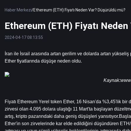
Haber Merkezi
/
Ethereum (ETH) Fiyatı Neden Var? Düşürüldü mü?
Ethereum (ETH) Fiyatı Neden
2024-04-17 08:13:55
İran ile İsrail arasında artan gerilim ve dolarda artan yükseliş po
Ether fiyatlarında düşüşe neden oldu.
Kaynak:
www
Fiyatı 
Ethereum
 Yerel token Ether, 16 Nisan'da %3,45'lik bir 
zirvesi olan 4.095 dolara ulaştığı 11 Mart'ta başlayan düzeltm
artış, kripto pazarındaki daha geniş düşüşleri yansıtıyor.Başl
Ether'in son zirvelerinde kar elde edildiğini düşündüren ETH/
artması ve uzun süreli yükseliş beklentilerinin artmasıyla dah