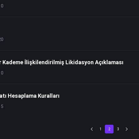
10
20
r Kademe İlişkilendirilmiş Likidasyon Açıklaması
10
atı Hesaplama Kuralları
15
1
2
3