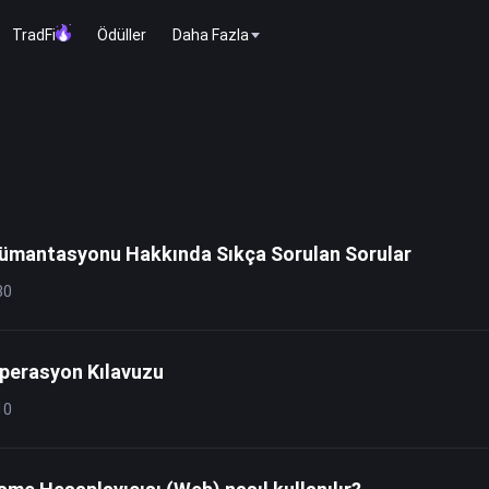
TradFi
Ödüller
Daha Fazla
mantasyonu Hakkında Sıkça Sorulan Sorular
30
perasyon Kılavuzu
10