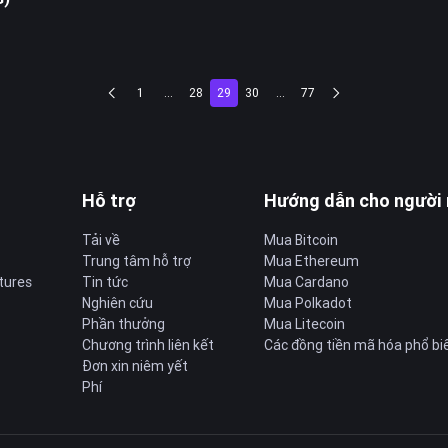
1
...
28
29
30
...
77
Hỗ trợ
Hướng dẫn cho người
Tải về
Mua Bitcoin
Trung tâm hỗ trợ
Mua Ethereum
tures
Tin tức
Mua Cardano
Nghiên cứu
Mua Polkadot
Phần thưởng
Mua Litecoin
Chương trình liên kết
Các đồng tiền mã hóa phổ bi
Đơn xin niêm yết
Phí