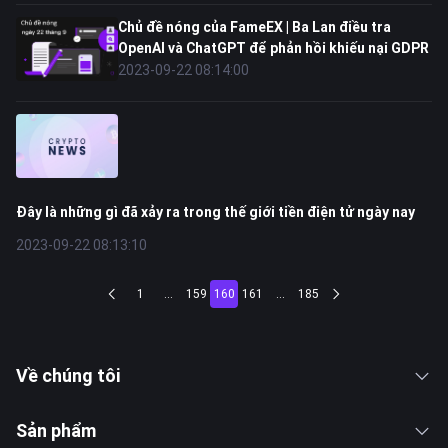
Chủ đề nóng của FameEX | Ba Lan điều tra
OpenAI và ChatGPT để phản hồi khiếu nại GDPR
2023-09-22 08:14:00
Đây là những gì đã xảy ra trong thế giới tiền điện tử ngày nay
2023-09-22 08:13:10
1
...
159
160
161
...
185
Về chúng tôi
Sản phẩm