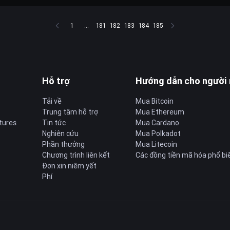
1
...
181
182
183
184
185
Hỗ trợ
Hướng dẫn cho người
Tải về
Mua Bitcoin
Trung tâm hỗ trợ
Mua Ethereum
tures
Tin tức
Mua Cardano
Nghiên cứu
Mua Polkadot
Phần thưởng
Mua Litecoin
Chương trình liên kết
Các đồng tiền mã hóa phổ bi
Đơn xin niêm yết
Phí