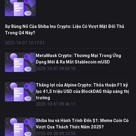
Sự Bùng Nổ Của Shiba Inu Crypto: Liệu Có Vượt Mặt Đối Thủ
Trong Q4 Này?
2025-10-01 10:17:01
MetaMask Crypto: Thương Mại Trong Ứng
Dụng Mới & Ra Mắt Stablecoin mUSD
2025-10-01 09:59:10
Thắng lợi của Alpine Crypto: Thỏa thuận F1 kỷ
lục 41,5 triệu USD của BlockDAG thắp sáng thị
trường
2025-10-01 09:46:11
Shiba Inu và Hành Trình Đến $1: Meme Coin Có
Vượt Qua Thách Thức Năm 2025?
2025-09-30 09:23:55