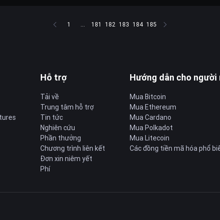
1
...
181
182
183
184
185
Hỗ trợ
Hướng dẫn cho người
Tải về
Mua Bitcoin
Trung tâm hỗ trợ
Mua Ethereum
tures
Tin tức
Mua Cardano
Nghiên cứu
Mua Polkadot
Phần thưởng
Mua Litecoin
Chương trình liên kết
Các đồng tiền mã hóa phổ bi
Đơn xin niêm yết
Phí