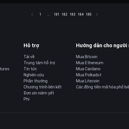
1
...
181
182
183
184
185
Hỗ trợ
Hướng dẫn cho người
Tải về
Mua Bitcoin
Trung tâm hỗ trợ
Mua Ethereum
tures
Tin tức
Mua Cardano
Nghiên cứu
Mua Polkadot
Phần thưởng
Mua Litecoin
Chương trình liên kết
Các đồng tiền mã hóa phổ bi
Đơn xin niêm yết
Phí