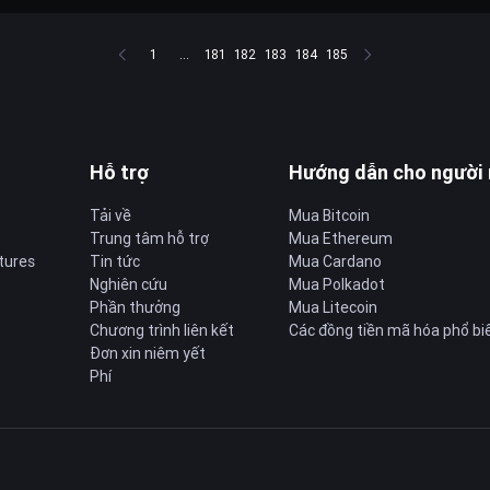
1
...
181
182
183
184
185
Hỗ trợ
Hướng dẫn cho người
Tải về
Mua Bitcoin
Trung tâm hỗ trợ
Mua Ethereum
tures
Tin tức
Mua Cardano
Nghiên cứu
Mua Polkadot
Phần thưởng
Mua Litecoin
Chương trình liên kết
Các đồng tiền mã hóa phổ bi
Đơn xin niêm yết
Phí