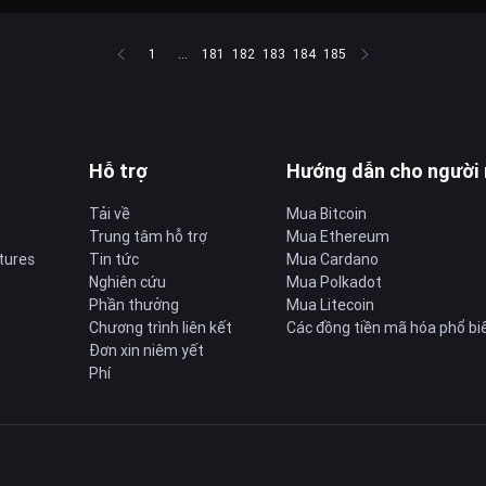
1
...
181
182
183
184
185
Hỗ trợ
Hướng dẫn cho người
Tải về
Mua Bitcoin
Trung tâm hỗ trợ
Mua Ethereum
tures
Tin tức
Mua Cardano
Nghiên cứu
Mua Polkadot
Phần thưởng
Mua Litecoin
Chương trình liên kết
Các đồng tiền mã hóa phổ bi
Đơn xin niêm yết
Phí