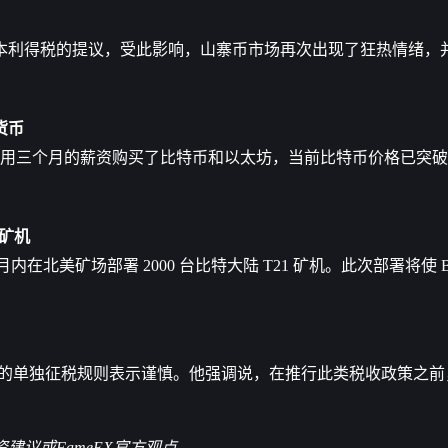
本利得税的提议，受此影响，山寨币市场再次出现了狂热情绪，
货币
 月份用三个月的薪资购买了比特币和
以太坊
，当前比特币价格已突破 $
 矿机
个月内在北美矿场部署 2000 台比特大陆 T21 矿机。此次部署将使 BTC 
% 的单独征税规则表示谨慎。他强调说，在推行此类税收政策之
议或FameEX官方观点。