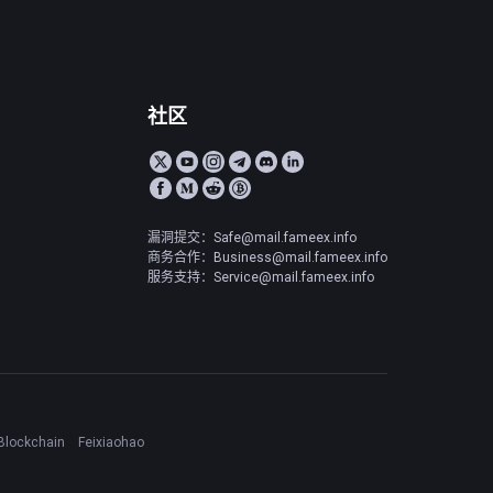
社区
漏洞提交：Safe@mail.fameex.info
商务合作：Business@mail.fameex.info
服务支持：Service@mail.fameex.info
Blockchain
Feixiaohao