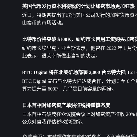
美国代币发行资本利得税的计划让加密市场更加狂热
近日，特朗普提出了取消美国公司发行的加密货币资
山寨币的市场活动。
比特币价格突破 $100K，纽约市长曾用工资购买加密
纽约市长埃里克・亚当斯表示，他曾在 2022 年 1
此表示，很荣幸能做出当初的决定。
BTC Digital 将在北美矿场部署 2,000 台比特大陆 T21
BTC Digital 宣布与比特大陆达成合作，计划 3 至 6 
算力提升至 600P，几乎是目前容量的两倍。
日本首相对加密资产单独征税持谨慎态度
日本首相石破茂在众议院会议上对加密资产征收 20
公众对自我评估税收的理解。
免责声明：本节提供的信息仅供参考，不代表任何投资建