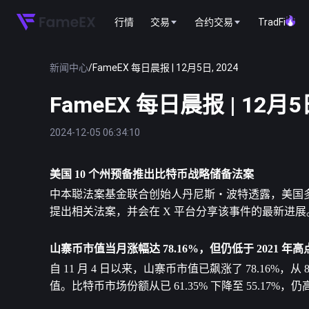
行情
交易
合约交易
TradFi
新闻中心
/
FameEX 每日晨报 | 12月5日, 2024
FameEX 每日晨报 | 12月5日
2024-12-05 06:34:10
美国 10 个州预备推出
比特币
战略储备法案
中本聪法案基金联合创始人丹尼斯・波特透露，美国多
提出相关法案，并会在 X 平台分享该事件的最新进展
山寨币市值当月涨幅达 78.16%，但仍低于 2021 年高
自 11 月 4 日以来，山寨币市值已飙涨了 78.16%，从 8
值。比特币市场份额从已 61.35% 下降至 55.17%，仍高