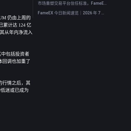
市场重塑交易平台信任标准，FameEX 以八年稳健运营持续服务全球用户
FameEX 今日新闻速览｜2026 年 7 月 28 日
UM 仍由上周的 
累计达 124 亿
，使其从年内净流入
，其中包括投资者
体回调也加重了
的行情之后，其
的低迷或已成为