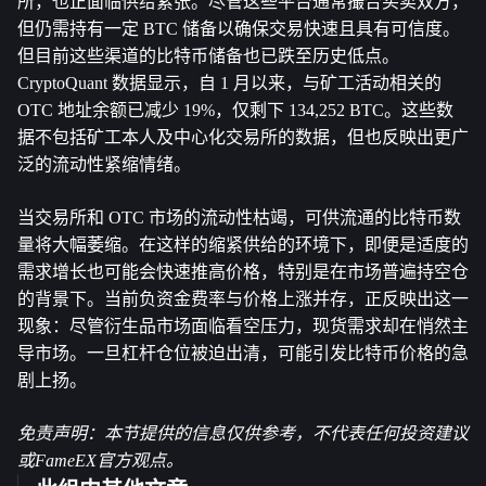
所，也正面临供给紧张。尽管这些平台通常撮合买卖双方，
但仍需持有一定 BTC 储备以确保交易快速且具有可信度。
但目前这些渠道的比特币储备也已跌至历史低点。
CryptoQuant 数据显示，自 1 月以来，与矿工活动相关的 
OTC 地址余额已减少 19%，仅剩下 134,252 BTC。这些数
据不包括矿工本人及中心化交易所的数据，但也反映出更广
泛的流动性紧缩情绪。
当交易所和 OTC 市场的流动性枯竭，可供流通的比特币数
量将大幅萎缩。在这样的缩紧供给的环境下，即便是适度的
需求增长也可能会快速推高价格，特别是在市场普遍持空仓
的背景下。当前负资金费率与价格上涨并存，正反映出这一
现象：尽管衍生品市场面临看空压力，现货需求却在悄然主
导市场。一旦杠杆仓位被迫出清，可能引发比特币价格的急
剧上扬。
免责声明：本节提供的信息仅供参考，不代表任何投资建议
或FameEX官方观点。