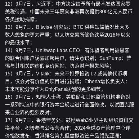
12）9月7日，习近平：中方决定给予所有最不发达国家零
关税待遇，中国未来三年愿向非洲再次提供800亿元人民币
各类援助捐赠；
13）9月7日，Bitwise 研究员：BTC 供应短缺情况比大多
数人想象的更为严重；以太坊交易所储备跌至2016年以来
的最低水平；
14）9月7日，Uniswap Labs CEO：有诈骗者利用被黑客
的联合国账户诱骗加密用户，请注意识别；SunPump：警
惕与其相关的虚假竞价网站，防范财产损失风险；
15）9月7日，Vitalik：未来不打算投资 L2 或其他代币项
目，仅会对有价值的项目进行捐赠；Ethena增长负责人：
未来可能分享作为OnlyFans联创的更多细节；
16）9月7日，知情人士称，美联储和其他监管机构准备对
一系列拟议中的银行资本金规定进行全面修改，以试图克服
来自业界的强烈反对；
17）9月7日，香港警务处：鼓励Web3业界主动组织资讯交
换平台，积极参与公私营合作；2024全球资产管理中心评
价指数发布，香港排名第九但虚拟资管产品领先亚洲；