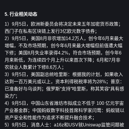
5. 行业相关动态
1）9月5日，欧洲新委员会将决定未来五年加密货币政策；
西门子在私有区块链上发行3亿欧元数字债券；
2）9月5日，美国8月非农增加14.2万人，创今年6月来最大
增幅，不及市场预期，创今年6月来最大增幅但前值遭大幅
下修；美国8月失业率录得4.2%，符合市场预期，创今年6
月来新低，为连续四个月上升以来首次下降；6月和7月非
农就业人数累计下修8.6万人；
3）9月5日，美国副总统哈里斯：根据我的计划，如果收入
达到一百万美元或以上，资本利得税税率将为28%；普京：
已准备好与乌谈判；俄罗斯“支持”哈里斯，称其笑容“具有感
染力”；
4）9月5日，中国山东省潍坊市拟成立不低于 100 亿元宇宙
产业基金群；中国蚂蚁数字科技首席科学家闫莺：蚂蚁链以
资产安全和性能作为追求不断提升融合技术；
5）9月5日，消息人士：a16z和USV就Uniswap监管问题被