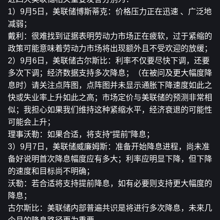
1）9月5日，美联储博斯蒂克：价格压力正在迅速 、广泛地
减弱；
戴利：很难找到证据表明劳动力市场正在疲软，过于紧缩的
政策可能意味着劳动力市场将出现额外且不受欢迎的放缓；
2）9月6日，美联储古尔斯比：利率不仅要尽快下调，还要
多次下调；经济数据支持多次降息；（在被问及更大幅度降
息时）请关注点阵图，点阵图并未显示通胀下降速度如此之
快或失业率上升如此之高；市场定价与美联储的预测非常相
似；我担心如果我们维持这种紧缩水平，经济衰退的可能性
可能会上升；
理事沃勒：如果合适，将支持“提前”降息；
3）9月7日，美联储威廉姆斯：准备开始降息进程，尚未准
备好说明首次降息幅度应有多大；利率应明显下降，但下降
的速度和目标尚不明确；
沃勒：若合适将支持提前降息，如有必要则支持更大幅度的
降息；
古尔斯比：美联储内部普遍共识是将进行多次降息，未来几