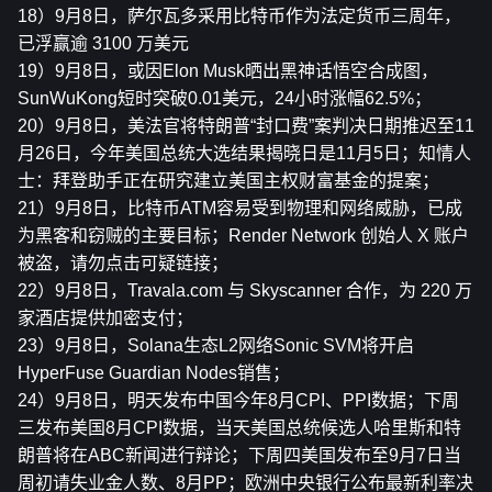
18）9月8日，萨尔瓦多采用比特币作为法定货币三周年，
已浮赢逾 3100 万美元
19）9月8日，或因Elon Musk晒出黑神话悟空合成图，
SunWuKong短时突破0.01美元，24小时涨幅62.5%；
20）9月8日，美法官将特朗普“封口费”案判决日期推迟至11
月26日，今年美国总统大选结果揭晓日是11月5日；知情人
士：拜登助手正在研究建立美国主权财富基金的提案；
21）9月8日，比特币ATM容易受到物理和网络威胁，已成
为黑客和窃贼的主要目标；Render Network 创始人 X 账户
被盗，请勿点击可疑链接；
22）9月8日，Travala.com 与 Skyscanner 合作，为 220 万
家酒店提供加密支付；
23）9月8日，Solana生态L2网络Sonic SVM将开启
HyperFuse Guardian Nodes销售；
24）9月8日，明天发布中国今年8月CPI、PPI数据；下周
三发布美国8月CPI数据，当天美国总统候选人哈里斯和特
朗普将在ABC新闻进行辩论；下周四美国发布至9月7日当
周初请失业金人数、8月PP；欧洲中央银行公布最新利率决