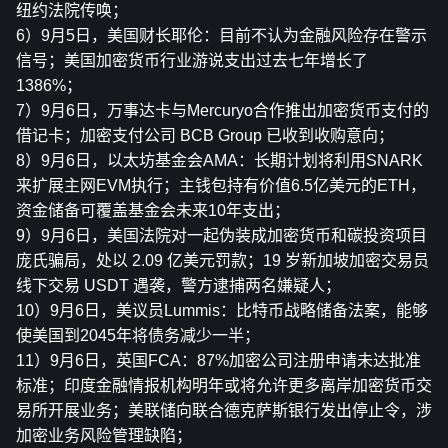
纽约法院传唤；
6）9月5日，美国财长耶伦：目前不认为金融风险存在警示
信号；美国加密货币行业游说支出过去七年增长了
1386%；
7）9月6日，万事达卡与Mercuryo合作推出加密货币支付的
借记卡；加密支付公司 BCB Group 已收到收购意向；
8）9月6日，以太坊基金会AMA：长期计划将利用SNARK
来扩展主网EVM执行；主钱包持有价值6.5亿美元的ETH，
资金储备可覆盖基金会未来10年支出；
9）9月6日，美国法院对一起伪装成加密货币和碳投资项目
庞氏骗局，处以 2.09 亿美元罚款；19 岁新加坡加密交易员
线下交易 USDT 遇袭，警方逮捕两名嫌疑人；
10）9月6日，美议员Lummis：比特币战略储备法案，能够
使美国到2045年将债务减少一半；
11）9月6日，英国FCA：87%加密公司注册申请未达批准
标准；印度金融情报机构明年或将允许更多离岸加密货币交
易所开展业务；美联储向联合德克萨斯银行发出停止令，涉
加密业务风险管理缺陷；