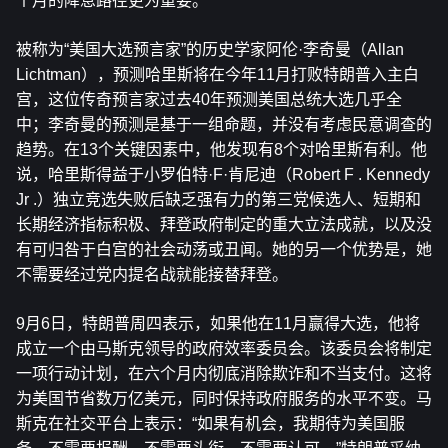
个月的降息路径更为重要。
被称为“美国大选预言家”的历史学家阿伦·李奇曼（Allan 
Lichtman），预测哈里斯将在今年11月打败特朗普入主白
宫，这位传奇预言家过去40年预测美国总统大选几乎全
中；李奇曼的预测是基于一组命题，并没有考虑民意调查的
趋势。在13个关键因素中，他发现有8个对哈里斯有利。他
说，哈里斯得益于小罗伯特·F·肯尼迪（Robert F . Kennedy 
Jr .）独立竞选失败后缺乏强有力的第三党候选人、短期和
长期经济指标积极、拜登政府制定的重大立法成就，以及没
有可归咎于白宫的社会动荡或丑闻。她的另一个优势是，她
不需要经过党内提名战就能接替拜登。
9月6日，特朗普周四表示，如果他在11月赢得大选，他将
成立一个由马斯克领导的政府效率委员会。该委员会将制定
一项行动计划，在六个月内彻底消除欺诈和不当支付。这将
为美国节省数万亿美元，同时保持政府服务的水平不变。马
斯克在社交平台上表示：“如果有机会，我期待为美国服