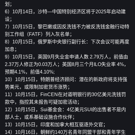
划；
6）10月14日，沙特—中国特别经济区将于2025年启动建
设；
7）10月15日，黎巴嫩或因反洗钱不力被反洗钱金融行动特
别工作组（FATF）列入灰名单；
8）10月15日，俄罗斯中央银行副行长：下次会议可能再度
加息；
9）10月15日，英国9月失业金申请人数 2.79万人，前值由
2.37万人修正为0.03万人；英国8月三个月ILO失业率 4%，
预期4.1%，前值4.10%;
10）10月15日，特朗普经济顾问：潜在的新政府将支持强
势美元，或限制加密货币涨势；
11）10月15日，FinCEN在对道明银行的30亿美元洗钱罚
款中，指控其未报告可疑加密活动；
12）10月15日，Sui基金会：4亿美元SUI的出售者不是内
部人士，或系基础设施合作伙伴；
13）10月15日，印度和加拿大相互驱逐外交官；
14）10月16日，朝鲜约140万名青年同盟干部和青年学生