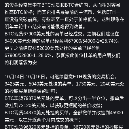
的资金经常集中在BTC现货和BTC合约内，从而相对容易
推高BTC价格；而其它排名最靠前的主流币，包括ETH一
直没有突破前高，有些甚至一直处于价格低位，这种现象在
明年本轮牛市结束前可能很难得到改善。
BTC现货67900美元处的卖单已经成交，之前我们建议在
54000美元处挂的买单已经盈利67900/54000-1=25.74%，
更早之前建议在52800美元处挂的买单已经盈利
67900/52800-1=28.6%，恭喜按此价位挂单的用户朋友们
将利润落袋为安！
10月14日-10月16日，可继续留意
ETH
现货的交易机会，
3425美元、5040美元处挂的卖单，1730美元、2040美元处
的抄底买单继续保留即可；
BTC现货79870美元处的卖单，可以分出一半仓位，撤单后
改挂到72120美元处，以获取更短期的差价收益；
BTC现货44370美元处挂的买单，全部撤单并改挂到45900
美元，以提升近两个月内成交的概率；
BTC现货96820美元处挂的卖单，36720美元处挂的抄底买