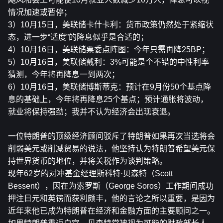
情况加速或暂停；
3）10月15日，美联储卡什卡利：货币政策仍然处于紧缩状
态，进一步“适度”的降息似乎是合适的；
4）10月16日，美联储票委点阵图：今年只需再降25BP；
5）10月16日，美联储戴利：3%可能是个不错的中性利率
猜测，今年将再降息一到两次；
6）10月16日，美联储博斯蒂克：预计在9月份50个基点降
息的基础上，今年将再降息25个基点；预计通胀将波动，
就业将保持强劲；我并不认为经济会出现衰退。
一位特朗普的顶级经济顾问驳斥了特朗普如果再次当选将会
削弱美元或削减贸易的说法，他坚持认为特朗普希望美元保
持世界货币的地位，并将关税作为谈判策略。
现年62岁的对冲基金经理斯科特·贝森特（Scott 
Bessent），因在为索罗斯（George Soros）工作期间成功
押注日元和英镑而获利颇丰，他的言论之所以重要，是因为
近年来他已成为特朗普在经济和金融方面的主要顾问之一。