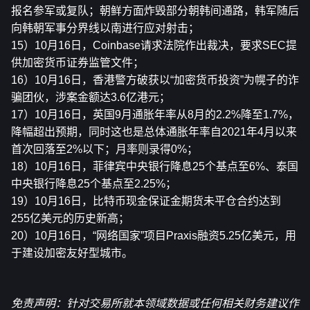
报名参军或复队；朝鲜方面炸毁部分朝韩间通路，韩军随后
向韩朝军事分界线以南进行应对射击；
15）10月16日，Coinbase请求法院作出裁决，要求SEC提
供加密货币证券监管文件；
16）10月16日，香港警方破获以“加密货币投资”为幌子的诈
骗团伙，涉案金额达3.6亿港元；
17）10月16日，英国9月通胀年率从8月的2.2%降至1.7%，
降幅超出预期，同时这也是总体通胀年率自2021年4月以来
首次回落至2%以下；月率则录得0%；
18）10月16日，菲律宾中央银行降息25个基点至6%、泰国
中央银行降息25个基点至2.25%；
19）10月16日，比特币现金保证金期货未平仓合约达到
255亿美元的历史新高；
20）10月16日，“网络国家”项目Praxis融资5.25亿美元，用
于建设加密友好型城市。
免责声明：针对交易所就本领域数据或任何相关
财务建议作