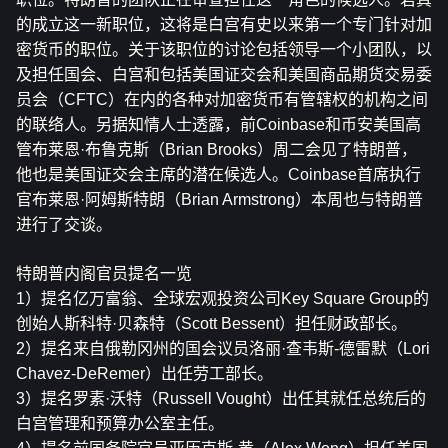
的成立这一新职位，这将是白宫有史以来第一个专门针对加
密货币的职位。关于该职位的讨论包括领导一个小团队，以
及担任国会、白宫和包括美国证交会和美国商品期货交易委
员会（CFTC）在内的各种对加密货币有管辖权的机构之间
的联络人。另据知情人士透露，前Coinbase和币安美国高
管布莱恩·布鲁克斯（Brian Brooks）周二会见了特朗普，
他也是美国证交会主席的潜在候选人。Coinbase首席执行
官布莱恩·阿姆斯特朗（Brian Armstrong）本周也与特朗普
进行了交谈。
特朗普内阁官员提名一览
1）提名亿万富翁、全球宏观投资公司Key Square Group的
创始人斯科特·贝森特（Scott Bessent）担任财政部长。
2）提名来自俄勒冈州的国会议员洛丽·查韦斯-德雷默（Lori 
Chavez-DeRemer）出任劳工部长。
3）提名罗素·沃特（Russell Vought）出任其就任总统后的
白宫管理和预算办公室主任。