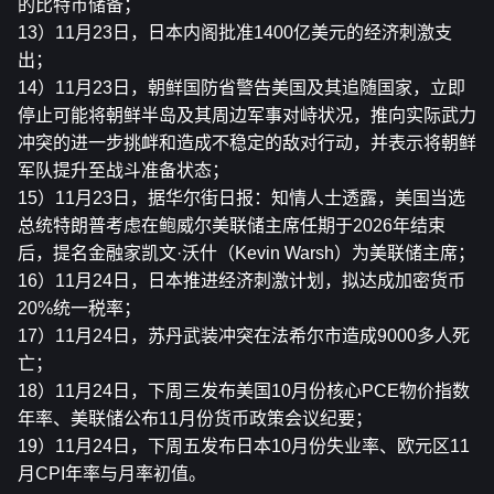
的比特币储备；
13）11月23日，日本内阁批准1400亿美元的经济刺激支
出；
14）11月23日，朝鲜国防省警告美国及其追随国家，立即
停止可能将朝鲜半岛及其周边军事对峙状况，推向实际武力
冲突的进一步挑衅和造成不稳定的敌对行动，并表示将朝鲜
军队提升至战斗准备状态；
15）11月23日，据华尔街日报：知情人士透露，美国当选
总统特朗普考虑在鲍威尔美联储主席任期于2026年结束
后，提名金融家凯文·沃什（Kevin Warsh）为美联储主席；
16）11月24日，日本推进经济刺激计划，拟达成加密货币
20%统一税率；
17）11月24日，苏丹武装冲突在法希尔市造成9000多人死
亡；
18）11月24日，下周三发布美国10月份核心PCE物价指数
年率、美联储公布11月份货币政策会议纪要；
19）11月24日，下周五发布日本10月份失业率、欧元区11
月CPI年率与月率初值。