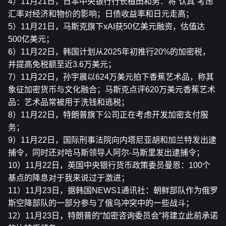
4）11月21日，日本中央银行行长植田和男：将“认真”考虑
汇率对经济和物价的影响；日债收益率和日元走高；
5）11月21日，马斯克旗下xAI获50亿美元融资，估值达
500亿美元；
6）11月22日，韩国计划从2025年初推行20%的加密税，
并提高免税额至近3.6万美元；
7）11月22日，孙宇晨以624万美元拍下香蕉艺术品，称其
象征加密货币与文化融合；马斯克点评620万美元香蕉艺术
品：艺术品常被用于洗钱和逃税；
8）11月22日，特朗普旗下公司正在考虑开发加密支付服
务；
9）11月22日，国际刑事法院向内塔尼亚胡和加兰特发出逮
捕令，同时还对哈马斯领导人阿尔-马斯里发出逮捕令；
10）11月22日，英国中央银行货币政策委员曼恩：100个
基点的降息对于我来说过于激进；
11）11月23日，据韩国NEWS1通讯社：朝鲜部队作为俄罗
斯空降部队的一部分参与了俄乌冲突中的一些战斗；
12）11月23日，特朗普的“加密咨询委员会”将建立此前承诺