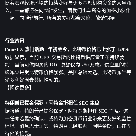
随着宏观经济环境的持续变好与更多金融机构资金的大量涌
入，一些都还在向“新”发生，而我们也与所有的加密小伙伴
一起，向“新”前行...所有的美好都会来临，敬请期待！
行业资讯
FameEX 热门话题 | 年初至今，比特币价格已上涨了 129%
数据显示，当前 CEX 交易所的比特币供应量正在持续萎
缩，当前可供购买的 BTC 总额仅为 250 万枚。供应量的持
续减少是受比特币价格暴涨、美国总统大选、比特币减半等
诸多利好因素共同推动的。 
【阅读更多】
特朗普已提名保罗・阿特金斯担任 SEC 主席
据报道，特朗普已提名保罗・阿特金斯担任 SEC 主席。这
一任命若最终确认，或将为加密货币行业带来更友好的监管
环境。消息人士证实，特朗普已经联系了阿特金斯，正在等
待他的接受。