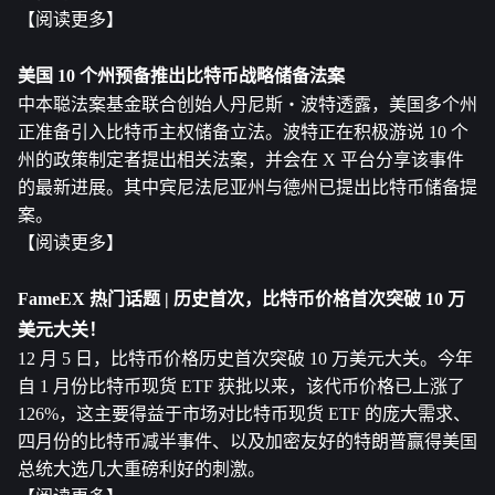
【阅读更多】
美国 10 个州预备推出比特币战略储备法案
中本聪法案基金联合创始人丹尼斯・波特透露，美国多个州
正准备引入比特币主权储备立法。波特正在积极游说 10 个
州的政策制定者提出相关法案，并会在 X 平台分享该事件
的最新进展。其中宾尼法尼亚州与德州已提出比特币储备提
案。
【阅读更多】
FameEX 热门话题 | 历史首次，比特币价格首次突破 10 万
美元大关！
12 月 5 日，比特币价格历史首次突破 10 万美元大关。今年
自 1 月份比特币现货 ETF 获批以来，该代币价格已上涨了 
126%，这主要得益于市场对比特币现货 ETF 的庞大需求、
四月份的比特币减半事件、以及加密友好的特朗普赢得美国
总统大选几大重磅利好的刺激。