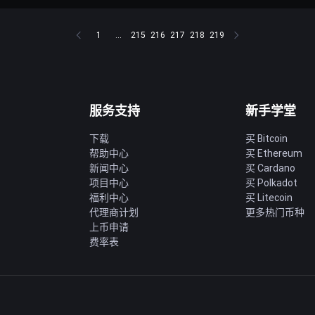
1
...
215
216
217
218
219
服务支持
新手学堂
下载
买 Bitcoin
帮助中心
买 Ethereum
新闻中心
买 Cardano
项目中心
买 Polkadot
福利中心
买 Litecoin
代理商计划
更多热门币种
上币申请
费率表