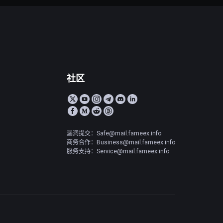
社区
漏洞提交：Safe@mail.fameex.info
商务合作：Business@mail.fameex.info
服务支持：Service@mail.fameex.info