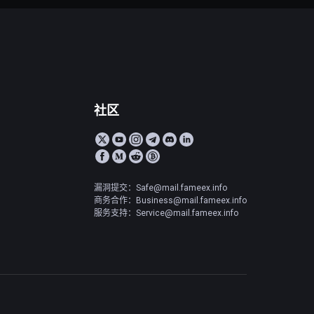
社区
漏洞提交：Safe@mail.fameex.info
商务合作：Business@mail.fameex.info
服务支持：Service@mail.fameex.info