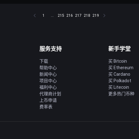
1
...
215
216
217
218
219
服务支持
新手学堂
下载
买 Bitcoin
帮助中心
买 Ethereum
新闻中心
买 Cardano
项目中心
买 Polkadot
福利中心
买 Litecoin
代理商计划
更多热门币种
上币申请
费率表