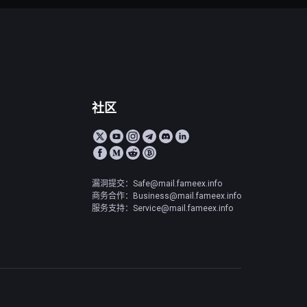
社区
漏洞提交：Safe@mail.fameex.info
商务合作：Business@mail.fameex.info
服务支持：Service@mail.fameex.info