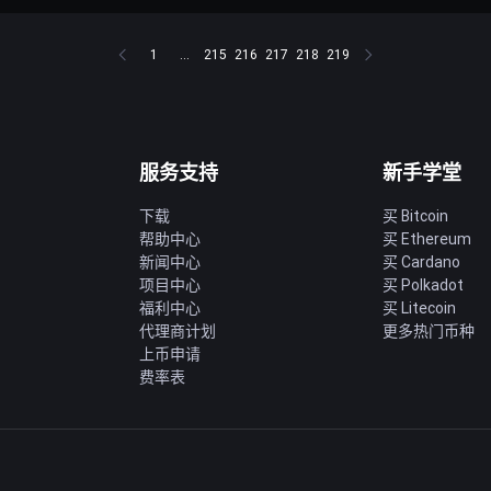
1
...
215
216
217
218
219
服务支持
新手学堂
下载
买 Bitcoin
帮助中心
买 Ethereum
新闻中心
买 Cardano
项目中心
买 Polkadot
福利中心
买 Litecoin
代理商计划
更多热门币种
上币申请
费率表