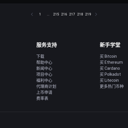
1
...
215
216
217
218
219
服务支持
新手学堂
下载
买 Bitcoin
帮助中心
买 Ethereum
新闻中心
买 Cardano
项目中心
买 Polkadot
福利中心
买 Litecoin
代理商计划
更多热门币种
上币申请
费率表