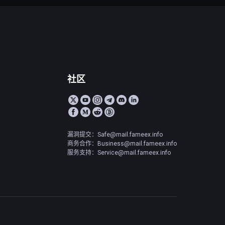
社区
漏洞提交：Safe@mail.fameex.info
商务合作：Business@mail.fameex.info
服务支持：Service@mail.fameex.info