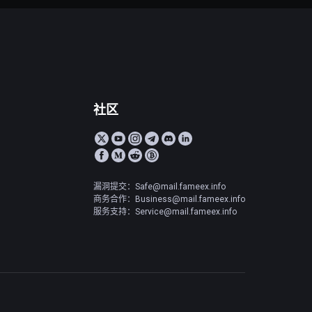
社区
漏洞提交：Safe@mail.fameex.info
商务合作：Business@mail.fameex.info
服务支持：Service@mail.fameex.info