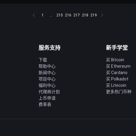
1
...
215
216
217
218
219
服务支持
新手学堂
下载
买 Bitcoin
帮助中心
买 Ethereum
新闻中心
买 Cardano
项目中心
买 Polkadot
福利中心
买 Litecoin
代理商计划
更多热门币种
上币申请
费率表