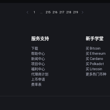
1
...
215
216
217
218
219
服务支持
新手学堂
下载
买 Bitcoin
帮助中心
买 Ethereum
新闻中心
买 Cardano
项目中心
买 Polkadot
福利中心
买 Litecoin
代理商计划
更多热门币种
上币申请
费率表