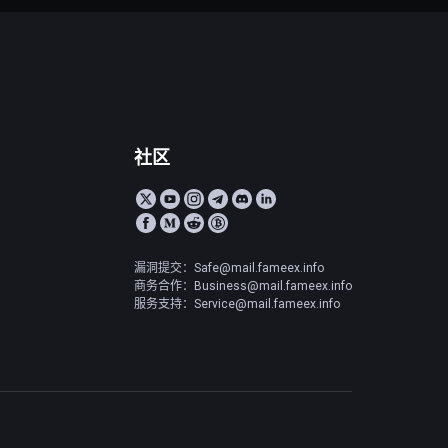
社区
漏洞提交：Safe@mail.fameex.info
商务合作：Business@mail.fameex.info
服务支持：Service@mail.fameex.info