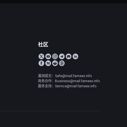
社区
漏洞提交：Safe@mail.fameex.info
商务合作：Business@mail.fameex.info
服务支持：Service@mail.fameex.info