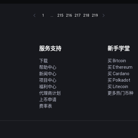
1
...
215
216
217
218
219
服务支持
新手学堂
下载
买 Bitcoin
帮助中心
买 Ethereum
新闻中心
买 Cardano
项目中心
买 Polkadot
福利中心
买 Litecoin
代理商计划
更多热门币种
上币申请
费率表