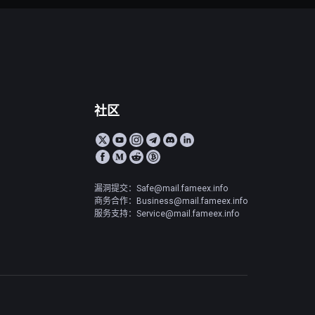
社区
漏洞提交：Safe@mail.fameex.info
商务合作：Business@mail.fameex.info
服务支持：Service@mail.fameex.info