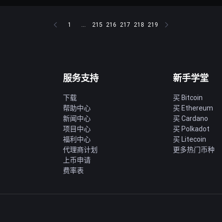
1
...
215
216
217
218
219
服务支持
新手学堂
下载
买 Bitcoin
帮助中心
买 Ethereum
新闻中心
买 Cardano
项目中心
买 Polkadot
福利中心
买 Litecoin
代理商计划
更多热门币种
上币申请
费率表