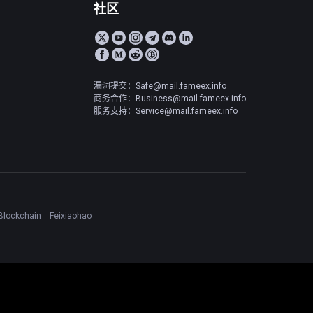
社区
漏洞提交：Safe@mail.fameex.info
商务合作：Business@mail.fameex.info
服务支持：Service@mail.fameex.info
Blockchain
Feixiaohao