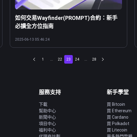
如何交易Wayfinder(PROMPT)合約：新手
必讀全方位指南
2025-06-13 05:46:24
1
...
22
23
24
...
28
服務支持
新手學堂
下載
買 Bitcoin
幫助中心
買 Ethereum
新聞中心
買 Cardano
項目中心
買 Polkadot
福利中心
買 Litecoin
代理商計劃
更多熱門幣種