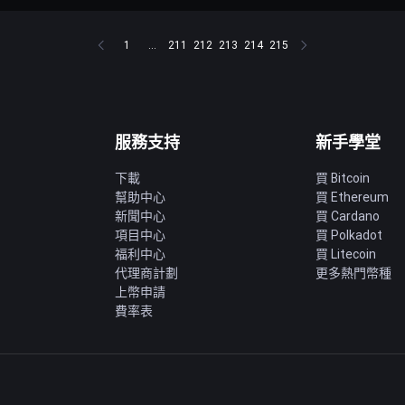
1
...
211
212
213
214
215
服務支持
新手學堂
下載
買 Bitcoin
幫助中心
買 Ethereum
新聞中心
買 Cardano
項目中心
買 Polkadot
福利中心
買 Litecoin
代理商計劃
更多熱門幣種
上幣申請
費率表