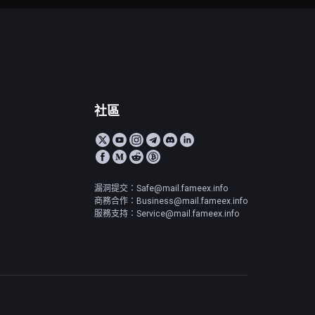
社區
漏洞提交：Safe@mail.fameex.info
商務合作：Business@mail.fameex.info
服務支持：Service@mail.fameex.info