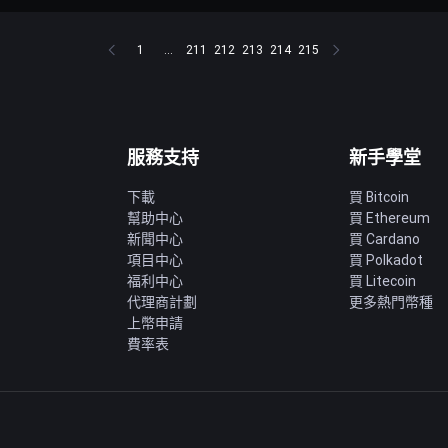
1
...
211
212
213
214
215
服務支持
新手學堂
下載
買 Bitcoin
幫助中心
買 Ethereum
新聞中心
買 Cardano
項目中心
買 Polkadot
福利中心
買 Litecoin
代理商計劃
更多熱門幣種
上幣申請
費率表