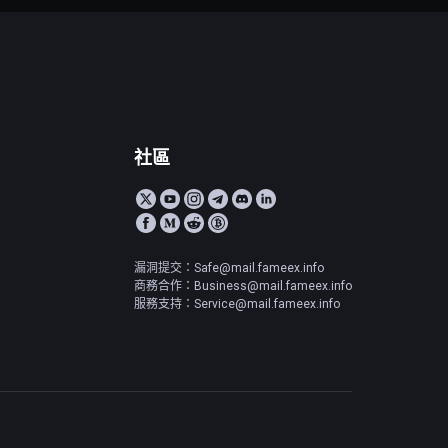
社區
漏洞提交：Safe@mail.fameex.info
商務合作：Business@mail.fameex.info
服務支持：Service@mail.fameex.info