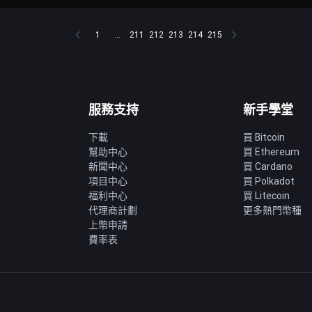
1
...
211
212
213
214
215
服務支持
新手學堂
下載
買 Bitcoin
幫助中心
買 Ethereum
新聞中心
買 Cardano
項目中心
買 Polkadot
福利中心
買 Litecoin
代理商計劃
更多熱門幣種
上幣申請
費率表