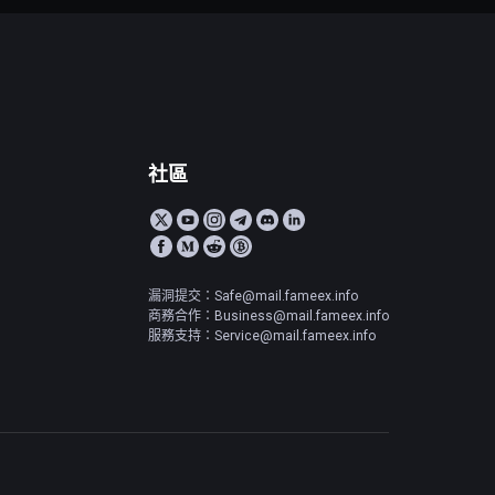
社區
漏洞提交：Safe@mail.fameex.info
商務合作：Business@mail.fameex.info
服務支持：Service@mail.fameex.info