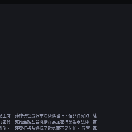
儲主席
菲律
儘管最近市場遭遇挫折，但菲律賓的
薩
加密貨
賓推
金融監管機構在為加密行業製定法律
爾
措施。
遲發
框架時選擇了徹底而不是匆忙。 儘管
瓦