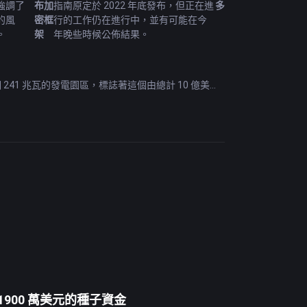
強調了
布加
指南原定於 2022 年底發布，但正在進
多
的風
密框
行的工作仍在進行中，並有可能在今
。
架
年晚些時候公佈結果。
241 兆瓦的發電園區，標誌著這個由總計 10 億美元
證會定於東部時間 6 月 13 日下午 2 點舉
 月 8 日生效的新規則，FCA 將加密貨幣歸類為高風險
得 1900 萬美元的種子資金