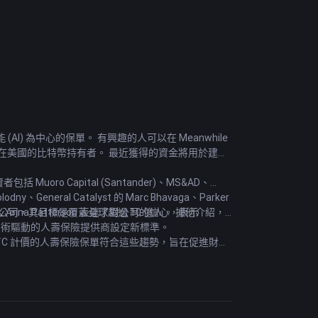
I) 為中心的保單。 有興趣的人可以在 Meanwhile
住在美國的比特幣持有者。 最近獲得的資金將用於建立
括 Muoro Capital (Santander)、MS&AD、
ny、General Catalyst 的 Marc Bhavaga、Parker
 管理合夥人 Anna Patterson 表達了對公司的信心，表示
壽保險公司，其目標是覆蓋全球超過 10 億人。 據他介紹，
並為技術驅動的人壽保險提供商設定新標準。
 BTC 計價的人壽保險保單符合這些趨勢，旨在促進財富