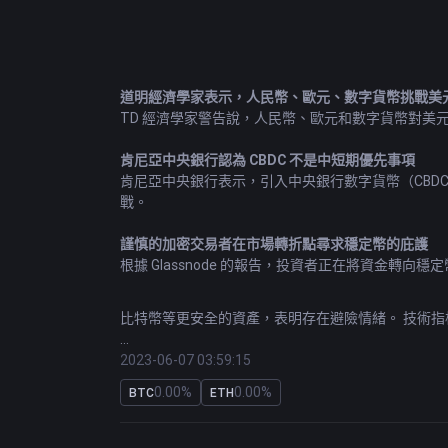
道明經濟學家表示，人民幣、歐元、數字貨幣挑戰美
TD 經濟學家警告說，人民幣、歐元和數字貨幣對美
肯尼亞中央銀行認為 CBDC 不是中短期優先事項
肯尼亞中央銀行表示，引入中央銀行數字貨幣（CBD
戰。
謹慎的加密交易者在市場轉折點尋求穩定幣的庇護
根據 Glassnode 的報告，投資者正在將資金轉向穩
比特幣
等更安全的資產，表明存在避險情緒。 技術
紅杉資本將分拆中國業務一分為三
2023-06-07 03:59:15
大型風險投資公司紅杉資本計劃將自己分為三個分支：
0.00%
0.00%
BTC
ETH
先”的理念，旨在更好地服務特定地區並提高運營效率
谷歌云推出構建個性化 GPT 式 AI 的免費課程