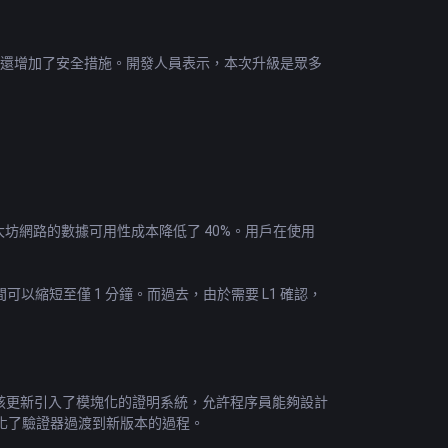
 L1 費用，還增加了安全措施。開發人員表示，本次升級是眾多
本的技術，使以太坊網路的數據可用性成本降低了 40%。用戶在使用
以縮短至僅 1 分鐘。而過去，由於需要 L1 確認，
目標。該更新引入了模塊化的證明系統，允許程序員能夠設計
能簡化了驗證器過渡到新版本的過程。