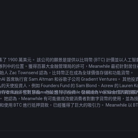
00 萬美元。 該公司的願景是提供以比特幣 (BTC) 計價並以人工智能 (A
中的位置。獲得百慕大金融管理局的許可，Meanwhile 最初針對居
創始人 Zac Townsend 認為，比特幣正在成為全球價值存儲和功能貨幣。
I 首席執行官 Sam Altman 和谷歌子公司 Gradient Ventures。 其他投資者包
名的天使投資人，例如 Founders Fund 的 Sam Blond、Acrew 的 Lauren Kolod
th Man Ventures 也對 Meanwhile 進行了投資。 Gradient Ventures
的長期持有者來說非常有意義。 他設想 Meanwhile 發展成為一家綜合性人
叉點。 她認為，Meanwhile 有可能徹底改變消費者對數字貨幣的使用，
使用 BTC 進行抵押貸款，已經獲得了巨大的吸引力。 Meanwhile 以
法作為一種深思熟慮的代際財富轉移方法。
資建議或FameEX官方觀點。