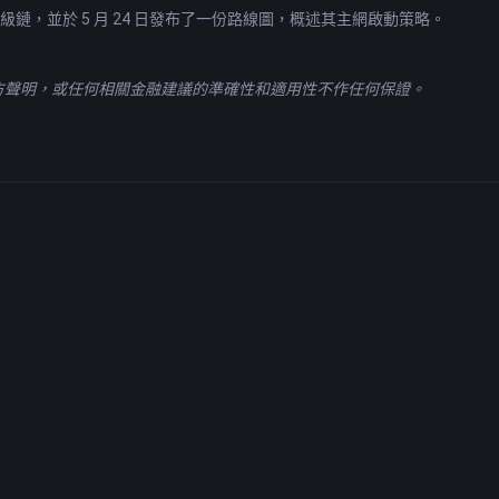
將會加入超級鏈，並於 5 月 24 日發布了一份路線圖，概述其主網啟動策略。
官方聲明，或任何相關金融建議的準確性和適用性不作任何保證。