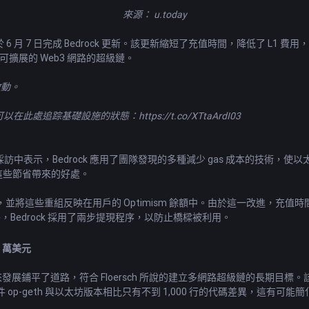
來源：
u.today
網路已於 6 月 7 日完成 Bedrock 更新。該更新縮短了充值時間，降低了
構建可擴展的 Web3 網路的超級鏈。
啟動。
您可以在此處追踪基礎設施的狀態：
https://t.co/XTtaArdI03
intelegraph 的採訪中表示，Bedrock 應用了團隊發現的多種減少 gas 成
受這些節省帶來的好處。
這些重組反映在用戶的 Optimism 餘額中。由於這一改進，充值時間可
此外，Bedrock 採用了兩步提現程序，以防止橋樑被利用。
00 萬美元
的未來發展鋪平了道路，符合 Floersch 所說的建立多網路超級鏈的長期
p-geth 與以太坊版本相比只有不到 1,000 行的代碼差異，這有可