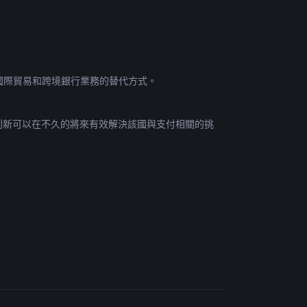
國際貿易和跨境銀行業務的替代方式。
創新可以在不久的將來有效解決該國與支付相關的挑
金融複雜性和品牌混亂問題。 紅杉資本秉承“本地優