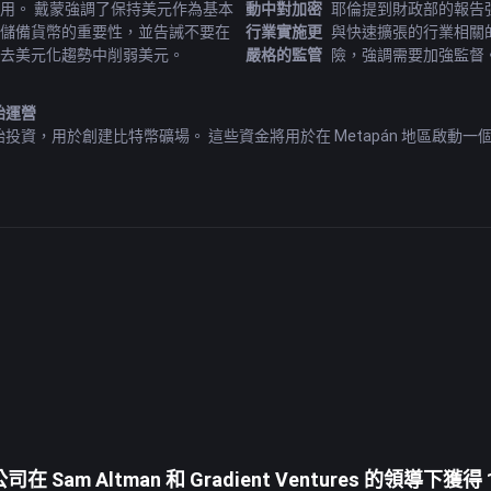
用。 戴蒙強調了保持美元作為基本
動中對加密
耶倫提到財政部的報告
儲備貨幣的重要性，並告誡不要在
行業實施更
與快速擴張的行業相關
去美元化趨勢中削弱美元。
嚴格的監管
險，強調需要加強監督
開始運營
投資，用於創建比特幣礦場。 這些資金將用於在 Metapán 地區啟動一個 
景
業的重要事項。 雖然沒有透露具體主題，但社區預計討論將涵蓋關鍵方面。 聽
告的強化法規
密貨幣公司的某些營銷行為，目的是保護消費者。 根據計劃於 2023 年 10
資建議或FameEX官方觀點。
 Sam Altman 和 Gradient Ventures 的領導下獲