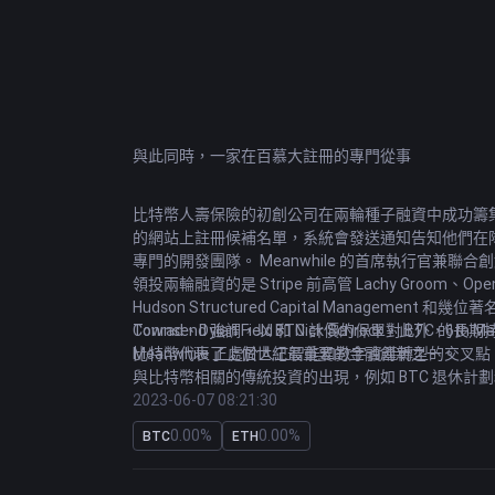
與此同時，一家在百慕大註冊的專門從事
比特幣
人壽保險的初創公司在兩輪種子融資中成功籌集了 19
的網站上註冊候補名單，系統會發送通知告知他們在隊列
專門的開發團隊。 Meanwhile 的首席執行官兼聯合
領投兩輪融資的是 Stripe 前高管 Lachy Groom、OpenA
Hudson Structured Capital Management 和幾位著
Conrad、Dylan Field 和 Nick Schrock。此外，6
Townsend 強調，以 BTC 計價的保單對 BTC 
Meanwhile 正處於人工智能和數字資產轉型的交
比特幣代表了上個世紀最重要的金融創新之一。
與比特幣相關的傳統投資的出現，例如 BTC 退休計劃和
向後代轉移而不增加稅收負擔。 該公司提倡將其方
2023-06-07 08:21:30
0.00%
0.00%
BTC
ETH
免責聲明：本欄目提供的信息僅供參考，不代表任何投