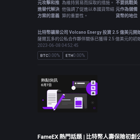
元攻擊和推
為維持貿易而採取的措施。
不要挑戰美
進替代解決
他強調了促進以本國貨幣結
元作為儲備
方案的意義
算的重要性。
貨幣的地位
比特幣
礦業公司 Volcano Energy 投資 2.5 億美元
薩爾瓦多的公私合作夥伴關係已獲得 2.5 億美元的初始
支持的雄心勃勃的項目的開始。
2023-06-08 04:52:45
0.00%
0.00%
BTC
ETH
美國金融服務委員會設定日期討論加密貨幣的未來前
美國眾議院委員會宣布舉行聽證會，討論有關加密貨幣行
行，並將在委員會網站上進行現場直播。
英國金融行為監管局 (FCA) 出台了針對加密貨幣廣
英國金融行為監管局 (FCA) 出台了一套法規來限制加
投資。
免責聲明：本欄目提供的信息僅供參考，不代表任何投
FameEX 熱門話題 | 比特幣人壽保險初創公司在