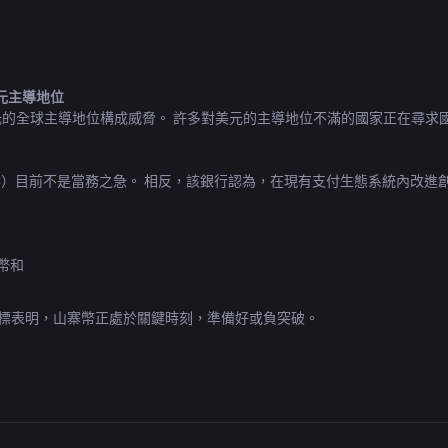
元主導地位
元的全球主導地位構成威脅。 許多對美元的主導地位不滿的國家正在尋求
C）目前不是當務之急。 相反，該銀行認為，在現有支付生態系統內改進
定幣和
指標表明，山寨幣正處於關鍵時刻，準備好或負突破。
美國/歐洲、印度/東南亞和中國。 該決定旨在分散後台運營並解決全球
。