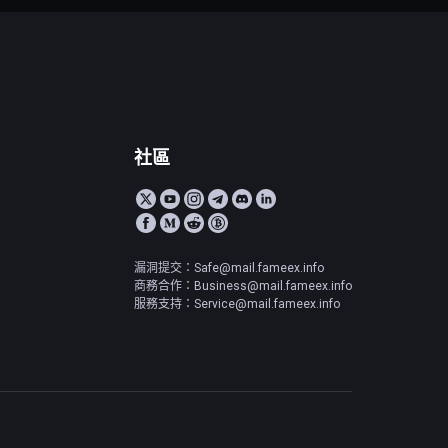
社區
漏洞提交：Safe@mail.fameex.info
商務合作：Business@mail.fameex.info
服務支持：Service@mail.fameex.info