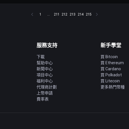
1
...
211
212
213
214
215
服務支持
新手學堂
下載
買 Bitcoin
幫助中心
買 Ethereum
新聞中心
買 Cardano
項目中心
買 Polkadot
福利中心
買 Litecoin
代理商計劃
更多熱門幣種
上幣申請
費率表