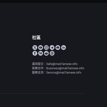
社區
漏洞提交：Safe@mail.fameex.info
商務合作：Business@mail.fameex.info
服務支持：Service@mail.fameex.info