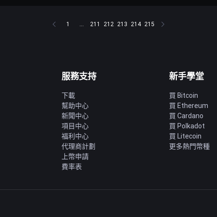
1
...
211
212
213
214
215
服務支持
新手學堂
下載
買 Bitcoin
幫助中心
買 Ethereum
新聞中心
買 Cardano
項目中心
買 Polkadot
福利中心
買 Litecoin
代理商計劃
更多熱門幣種
上幣申請
費率表