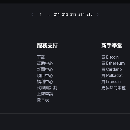
1
...
211
212
213
214
215
服務支持
新手學堂
下載
買 Bitcoin
幫助中心
買 Ethereum
新聞中心
買 Cardano
項目中心
買 Polkadot
福利中心
買 Litecoin
代理商計劃
更多熱門幣種
上幣申請
費率表