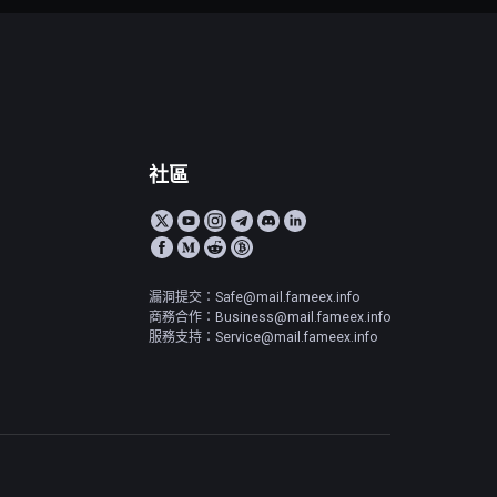
社區
漏洞提交：Safe@mail.fameex.info
商務合作：Business@mail.fameex.info
服務支持：Service@mail.fameex.info