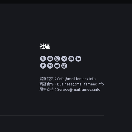
社區
漏洞提交：Safe@mail.fameex.info
商務合作：Business@mail.fameex.info
服務支持：Service@mail.fameex.info