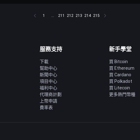
1
...
211
212
213
214
215
服務支持
新手學堂
下載
買 Bitcoin
幫助中心
買 Ethereum
新聞中心
買 Cardano
項目中心
買 Polkadot
福利中心
買 Litecoin
代理商計劃
更多熱門幣種
上幣申請
費率表