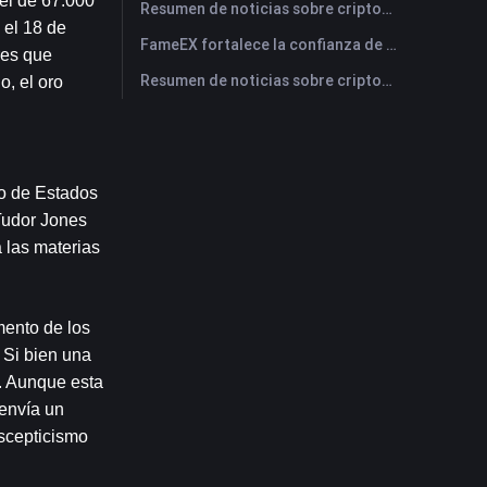
el de 67.000 
Resumen de noticias sobre criptomonedas de FameEX de hoy | 29 de julio de 2026
el 18 de 
FameEX fortalece la confianza de los usuarios a través de ocho años de operaciones estables y crecimiento global
es que 
Resumen de noticias sobre criptomonedas de FameEX de hoy | 28 de julio de 2026
, el oro 
o de Estados 
udor Jones 
las materias 
ento de los 
 Si bien una 
. Aunque esta 
envía un 
scepticismo 