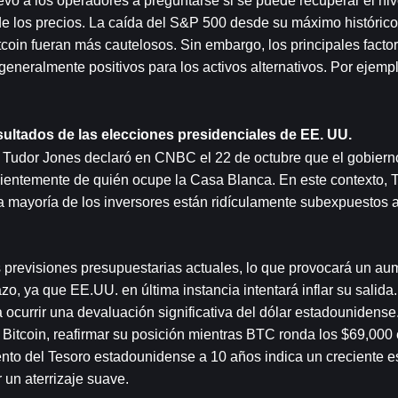
evó a los operadores a preguntarse si se puede recuperar el niv
de los precios. La caída del S&P 500 desde su máximo histórico 
coin fueran más cautelosos. Sin embargo, los principales factor
eneralmente positivos para los activos alternativos. Por ejemplo
ultados de las elecciones presidenciales de EE. UU.
ul Tudor Jones declaró en CNBC el 22 de octubre que el gobiern
ientemente de quién ocupe la Casa Blanca. En este contexto, T
la mayoría de los inversores están ridículamente subexpuestos a 
s previsiones presupuestarias actuales, lo que provocará un aum
o, ya que EE.UU. en última instancia intentará inflar su salida.
 ocurrir una devaluación significativa del dólar estadounidense
 Bitcoin, reafirmar su posición mientras BTC ronda los $69,000 
nto del Tesoro estadounidense a 10 años indica un creciente e
 un aterrizaje suave.