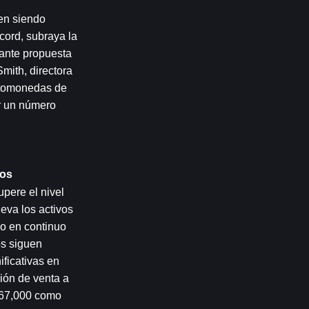
en siendo 
ord, subraya la 
ante propuesta 
mith, directora 
ptomonedas de 
 un número 
vos
ere el nivel 
eva los activos 
o en continuo 
s siguen 
ficativas en 
ón de venta a 
$67,000 como 