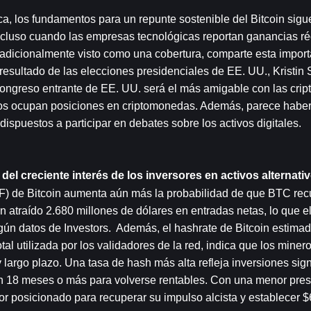
a, los fundamentos para un repunte sostenible del Bitcoin sigu
ncluso cuando las empresas tecnológicas reportan ganancias réc
tradicionalmente visto como una cobertura, comparte esta import
 resultado de las elecciones presidenciales de EE. UU., Kristin S
 Congreso entrante de EE. UU. será el más amigable con las cri
izos ocupan posiciones en criptomonedas. Además, parece haber
dispuestos a participar en debates sobre los activos digitales.
del creciente interés de los inversores en activos alternati
) de Bitcoin aumenta aún más la probabilidad de que BTC recup
 atraído 2.680 millones de dólares en entradas netas, lo que el
gún datos de Investors.  Además, el hashrate de Bitcoin estimad
 utilizada por los validadores de la red, indica que los minero
largo plazo. Una tasa de hash más alta refleja inversiones signi
 18 meses o más para volverse rentables. Con una menor presi
jor posicionado para recuperar su impulso alcista y establecer 