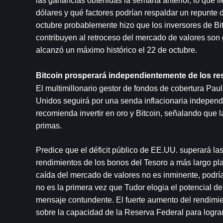
las ganancias obtenidas la semana anterior, lo que ll
dólares y qué factores podrían respaldar un repunte 
octubre probablemente hizo que los inversores de Bit
contribuyen al retroceso del mercado de valores son g
alcanzó un máximo histórico el 22 de octubre.
Bitcoin prosperará independientemente de los res
El multimillonario gestor de fondos de cobertura Pa
Unidos seguirá por una senda inflacionaria independ
recomienda invertir en oro y Bitcoin, señalando que 
primas.
Predice que el déficit público de EE.UU. superará la
rendimientos de los bonos del Tesoro a más largo plaz
caída del mercado de valores no es inminente, podría
no es la primera vez que Tudor elogia el potencial de
mensaje contundente. El fuerte aumento del rendimie
sobre la capacidad de la Reserva Federal para lograr