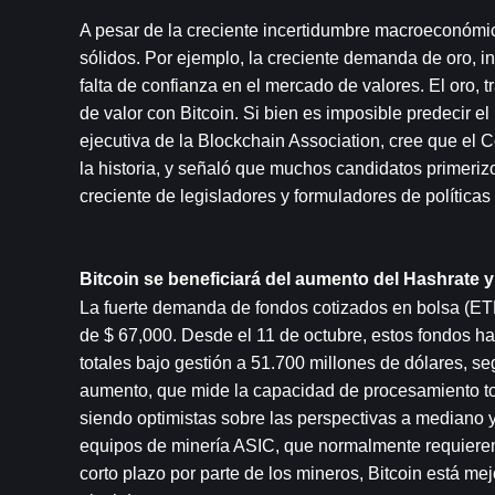
A pesar de la creciente incertidumbre macroeconómic
sólidos. Por ejemplo, la creciente demanda de oro, i
falta de confianza en el mercado de valores. El oro, 
de valor con Bitcoin. Si bien es imposible predecir el
ejecutiva de la Blockchain Association, cree que el
la historia, y señaló que muchos candidatos primer
creciente de legisladores y formuladores de políticas 
Bitcoin se beneficiará del aumento del Hashrate y 
La fuerte demanda de fondos cotizados en bolsa (ETF
de $ 67,000. Desde el 11 de octubre, estos fondos han
totales bajo gestión a 51.700 millones de dólares, se
aumento, que mide la capacidad de procesamiento total
siendo optimistas sobre las perspectivas a mediano y 
equipos de minería ASIC, que normalmente requieren
corto plazo por parte de los mineros, Bitcoin está me