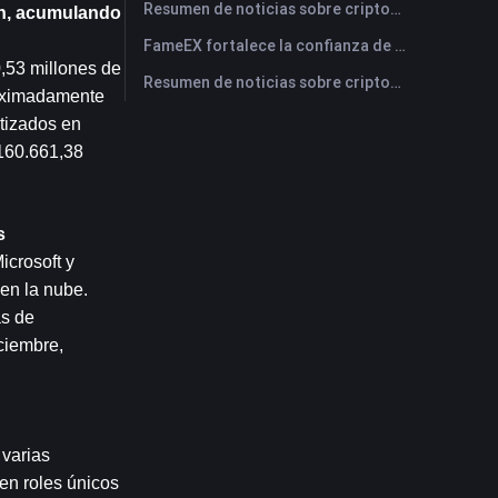
Resumen de noticias sobre criptomonedas de FameEX de hoy | 29 de julio de 2026
n, acumulando 
FameEX fortalece la confianza de los usuarios a través de ocho años de operaciones estables y crecimiento global
53 millones de 
Resumen de noticias sobre criptomonedas de FameEX de hoy | 28 de julio de 2026
oximadamente 
tizados en 
160.661,38 
s
crosoft y 
en la nube. 
s de 
ciembre, 
varias 
n roles únicos 