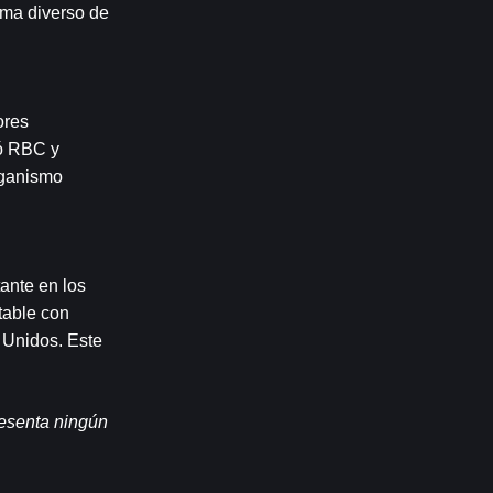
ma diverso de 
res 
ó RBC y 
ganismo 
nte en los 
able con 
 Unidos. Este 
esenta ningún 