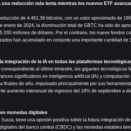
a una reducción más lenta mientras los nuevos ETF avanza
educción de 4.461,36 bitcoins, con un valor aproximado de 190,
 de enero de 2024, la disminución total de GBTC ha sido de apr
330 millones de dólares. Por el contrario, los nueve fondos co
nzados han acumulado en conjunto una importante cantidad de 
a integración de la IA en todas las plataformas tecnológica
orrespondiente al último trimestre, los gigantes tecnológicos Mi
es significativos en inteligencia artificial (IA) y computación 
a finales de año, impulsado principalmente por sus herramienta
onante aumento interanual de ingresos del 18% de septiembre a di
ples monedas digitales
 Suiza, tiene una opinión positiva sobre la futura integración de 
digitales del banco central (CBDC) y las monedas estables tiene