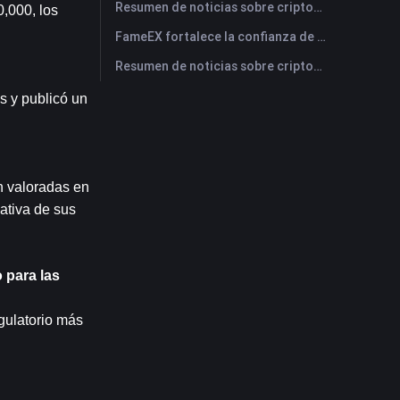
Resumen de noticias sobre criptomonedas de FameEX de hoy | 29 de julio de 2026
,000, los 
FameEX fortalece la confianza de los usuarios a través de ocho años de operaciones estables y crecimiento global
Resumen de noticias sobre criptomonedas de FameEX de hoy | 28 de julio de 2026
 y publicó un 
 valoradas en 
ativa de sus 
para las 
ulatorio más 