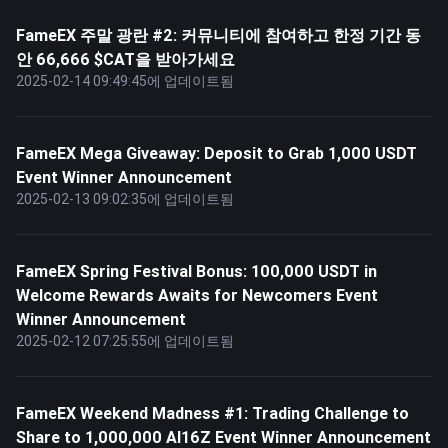
FameEX 주말 광란 #2: 커뮤니티에 참여하고 한정 기간 동
안 66,666 $CAT을 받아가세요
2025-02-14 09:49:45에 업데이트됨
FameEX Mega Giveaway: Deposit to Grab 1,000 USDT
Event Winner Announcement
2025-02-13 09:02:35에 업데이트됨
FameEX Spring Festival Bonus: 100,000 USDT in
Welcome Rewards Awaits for Newcomers Event
Winner Announcement
2025-02-12 07:25:55에 업데이트됨
FameEX Weekend Madness #1: Trading Challenge to
Share to 1,000,000 AI16Z Event Winner Announcement