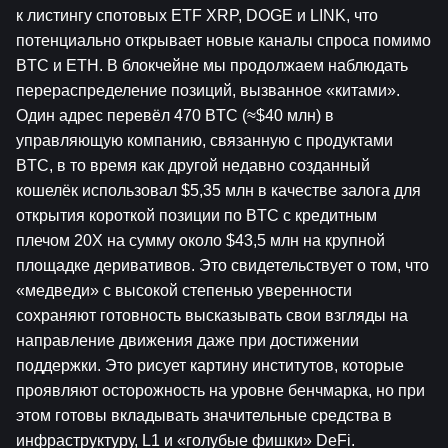
к листингу спотовых ETF XRP, DOGE и LINK, что 
потенциально открывает новые каналы спроса помимо 
BTC и ETH. В блокчейне мы продолжаем наблюдать 
перераспределение позиций, вызванное «китами». 
Один адрес перевёл 470 BTC (≈$40 млн) в 
управляющую компанию, связанную с продуктами 
BTC, в то время как другой недавно созданный 
кошелёк использовал $5,35 млн в качестве залога для 
открытия короткой позиции по BTC с кредитным 
плечом 20X на сумму около $43,5 млн на крупной 
площадке деривативов. Это свидетельствует о том, что 
«медведи» с высокой степенью уверенности 
сохраняют готовность высказывать свои взгляды на 
направление движения даже при достижении 
поддержки. Это рисует картину институтов, которые 
проявляют осторожность на уровне бенчмарка, но при 
этом готовы вкладывать значительные средства в 
инфраструктуру, L1 и «голубые фишки» DeFi.