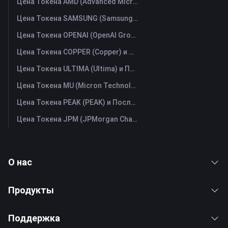
Цена Токена AMD (Advanced Micro Devices) и Последний График в Реальном Времени
Цена Токена SAMSUNG (Samsung Electronics Co., Ltd) и Последний График в Реальном Времени
Цена Токена OPENAI (OpenAI Group PBC) и Последний График в Реальном Времени
Цена Токена COPPER (Copper) и Последний График в Реальном Времени
Цена Токена ULTIMA (Ultima) и Последний График в Реальном Времени
Цена Токена MU (Micron Technology) и Последний График в Реальном Времени
Цена Токена PEAK (PEAK) и Последний График в Реальном Времени
Цена Токена JPM (JPMorgan Chase) и Последний График в Реальном Времени
О нас
Продукты
Поддержка