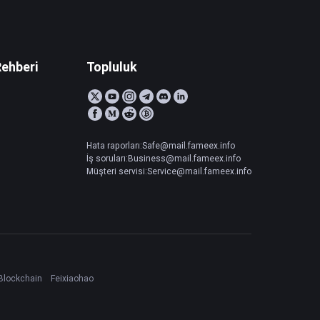
Rehberi
Topluluk
Hata raporları:Safe@mail.fameex.info
İş soruları:Business@mail.fameex.info
Müşteri servisi:Service@mail.fameex.info
Blockchain
Feixiaohao