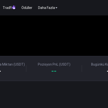
TradFi
Ödüller
Daha Fazla
 Miktarı (USDT)
Pozisyon PnL (USDT)
Bugünkü Ko
-
--