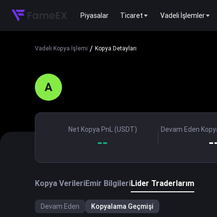
Piyasalar
Ticaret
Vadeli İşlemler
/
Vadeli Kopya İşlemi
Kopya Detayları
A
Net Kopya PnL (USDT)
Devam Eden Kopya
--
-
Kopya Verileri
Emir Bilgileri
Lider Traderlarım
Devam Eden
Kopyalama Geçmişi