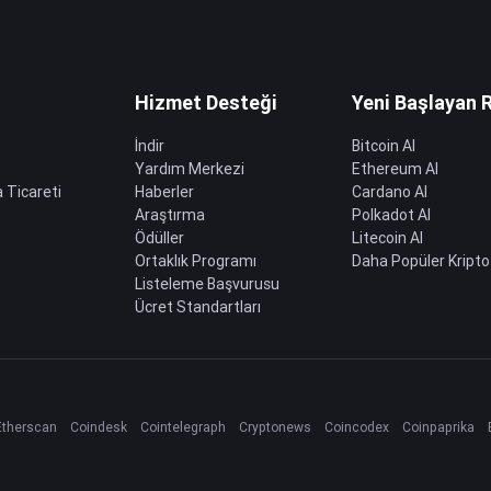
Hizmet Desteği
Yeni Başlayan 
İndir
Bitcoin Al
Yardım Merkezi
Ethereum Al
 Ticareti
Haberler
Cardano Al
Araştırma
Polkadot Al
Ödüller
Litecoin Al
Ortaklık Programı
Daha Popüler Kripto
Listeleme Başvurusu
Ücret Standartları
Etherscan
Coindesk
Cointelegraph
Cryptonews
Coincodex
Coinpaprika