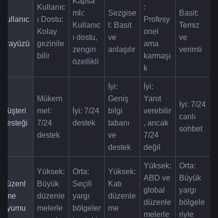
Kapsa
Kullanıc
: 
mlı: 
Sezgise
Basit: 
Kullanıc
ı Dostu: 
Profesy
Kullanıc
l: Basit 
Temiz 
ı 
Kolay 
onel 
ı dostu, 
ve 
ve 
Arayüzü
gezinile
ama 
zengin 
anlaşılır
verimli
bilir
karmaşı
özellikli
k
İyi: 
İyi: 
Mükem
Geniş 
Yanıt 
İyi: 7/24 
Müşteri 
mel: 
İyi: 7/24 
bilgi 
verebilir
canlı 
Desteği
7/24 
destek
tabanı 
, ancak 
sohbet
destek
ve 
7/24 
destek
değil
Yüksek: 
Orta: 
Yüksek: 
Orta: 
Yüksek: 
ABD ve 
Büyük 
Düzenl
Büyük 
Seçili 
Katı 
global 
yargı 
eme 
düzenle
yargı 
düzenle
düzenle
bölgele
Uyumu
melerle 
bölgeler
me 
melerle 
riyle 