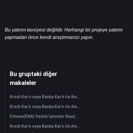
Bu yatırım tavsiyesi değildir. Herhangi bir projeye yatırım 
yapmadan önce kendi araştırmanızı yapın.
Bu gruptaki diğer
makaleler
Kredi Kartı veya Banka Kartı ile Anında HANePlatform (HANEP) Satın Alın
Kredi Kartı veya Banka Kartı ile Anında Cropto Wheat Token (CROW) Satın Alın
Ethena(ENA) Vadeli İşlemler Nasıl Yapılır: Yeni Başlayanlar İçin Kapsamlı Bir Rehber
Kredi Kartı veya Banka Kartı ile Anında Tutorial (TUT) Satın Alın