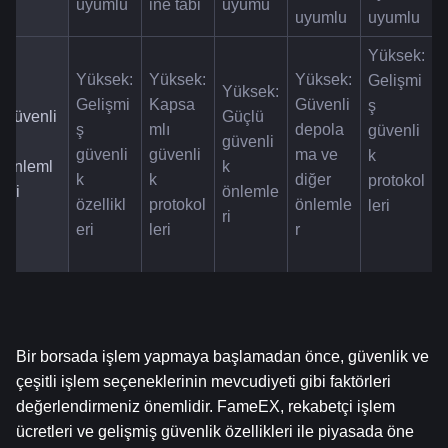
uyumlu
ine tabi
uyumu
uyumlu
uyumlu
Yüksek: 
Yüksek: 
Yüksek: 
Yüksek: 
Gelişmi
Yüksek: 
Gelişmi
Kapsa
Güvenli 
ş 
Güvenli
Güçlü 
ş 
mlı 
depola
güvenli
k 
güvenli
güvenli
güvenli
ma ve 
k 
Önleml
k 
k 
k 
diğer 
protokol
eri
önlemle
özellikl
protokol
önlemle
leri
ri
eri
leri
r
Bir borsada işlem yapmaya başlamadan önce, güvenlik ve 
çeşitli işlem seçeneklerinin mevcudiyeti gibi faktörleri 
değerlendirmeniz önemlidir. FameEX, rekabetçi işlem 
ücretleri ve gelişmiş güvenlik özellikleri ile piyasada öne 