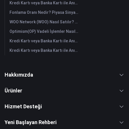
Kredi Kartı veya Banka Kartı ile Anında Space ID (ID) Satın Alın
Fonlama Oranı Nedir? Piyasa Sinyallerini ve Yaygın Yanlış Kullanımlarını Anlamak
WOO Network (WOO) Nasıl Satılır? | FameEX
Optimism(OP) Vadeli İşlemler Nasıl Yapılır: Yeni Başlayanlar İçin Kapsamlı Bir Rehber
Kredi Kartı veya Banka Kartı ile Anında Starknet (STRK) Satın Alın
Kredi Kartı veya Banka Kartı ile Anında The Graph (GRT) Satın Alın
Hakkımızda
Ürünler
Hizmet Desteği
Yeni Başlayan Rehberi