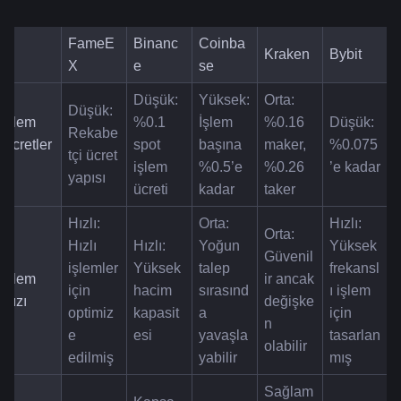
FameE
Binanc
Coinba
Kraken
Bybit
X
e
se
Düşük: 
Yüksek: 
Orta: 
Düşük: 
İşlem 
%0.1 
İşlem 
%0.16 
Düşük: 
Rekabe
Ücretler
spot 
başına 
maker, 
%0.075
tçi ücret 
i
işlem 
%0.5’e 
%0.26 
’e kadar
yapısı
ücreti
kadar
taker
Hızlı: 
Orta: 
Hızlı: 
Orta: 
Hızlı 
Hızlı: 
Yoğun 
Yüksek 
Güvenil
işlemler 
Yüksek 
talep 
frekansl
İşlem 
ir ancak 
için 
hacim 
sırasınd
ı işlem 
Hızı
değişke
optimiz
kapasit
a 
için 
n 
e 
esi
yavaşla
tasarlan
olabilir
edilmiş
yabilir
mış
Sağlam