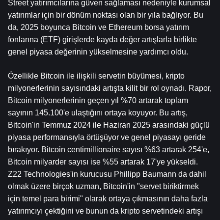
Street yatırımcılarına güven sağlaması nedeniyle kurumsal 
yatırımlar için bir dönüm noktası olan bir yıla bağlıyor. Bu 
da, 2025 boyunca 
Bitcoin
 ve 
Ethereum
 borsa yatırım 
fonlarına (ETF) girişlerde kayda değer artışlarla birlikte 
genel piyasa değerinin yükselmesine yardımcı oldu.
Özellikle Bitcoin ile ilişkili servetin büyümesi, kripto 
milyonerlerinin sayısındaki artışta kilit bir rol oynadı. Rapor, 
Bitcoin milyonerlerinin geçen yıl %70 artarak toplam 
sayının 145.100'e ulaştığını ortaya koyuyor. Bu artış, 
Bitcoin'in Temmuz 2024 ile Haziran 2025 arasındaki güçlü 
piyasa performansıyla örtüşüyor ve genel piyasayı geride 
bırakıyor. Bitcoin centimillionaire sayısı %63 artarak 254'e, 
Bitcoin milyarder sayısı ise %55 artarak 17'ye yükseldi. 
Z22 Technologies'in kurucusu Phillipp Baumann da dahil 
olmak üzere birçok uzman, Bitcoin'in "servet biriktirmek 
için temel para birimi" olarak ortaya çıkmasının daha fazla 
yatırımcıyı çektiğini ve bunun da kripto servetindeki artışı 