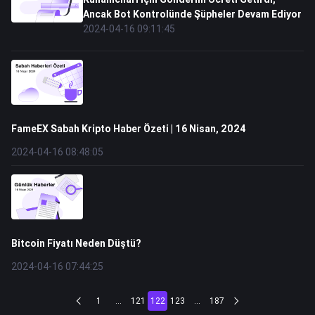
Ancak Bot Kontrolünde Şüpheler Devam Ediyor
2024-04-16 09:11:45
FameEX Sabah Kripto Haber Özeti | 16 Nisan, 2024
2024-04-16 08:48:05
Bitcoin Fiyatı Neden Düştü?
2024-04-16 07:44:25
1
...
121
122
123
...
187