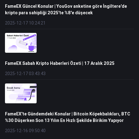
FameEX Güncel Konular | YouGov anketine göre İngiltere'de
kripto para sahipliği 2025'te %8'e düşecek
2025-12-17 10:24:21
FameEX Sabah Kripto Haberleri Özeti | 17 Aralık 2025
2025-12-17 03:43:43
FameEX'te Gündemdeki Konular | Bitcoin Köpekbalıkları, BTC
%30 Düşerken Son 13 Yılın En Hızlı Şekilde Birikim Yapıyor
2025-12-16 09:50:40