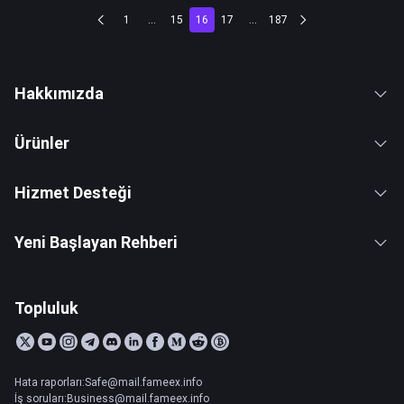
1
...
15
16
17
...
187
Hakkımızda
Ürünler
Hizmet Desteği
Yeni Başlayan Rehberi
Topluluk
Hata raporları:Safe@mail.fameex.info
İş soruları:Business@mail.fameex.info