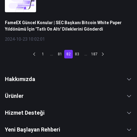
FameEX Güncel Konular | SEC Başkanı Bitcoin White Paper
Yıldönümü İçin 'Tatlı On Altı' Dileklerini Gönderdi
2024-10-23 10:02:01
1
...
81
82
83
...
187
Hakkımızda
Ürünler
Hizmet Desteği
Yeni Başlayan Rehberi