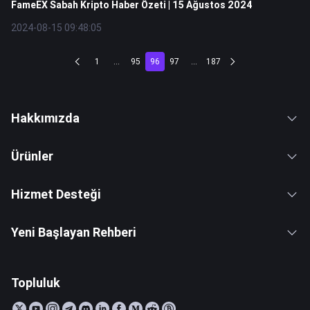
FameEX Sabah Kripto Haber Özeti | 15 Ağustos 2024
2024-08-15 09:48:05
1
...
95
96
97
...
187
Hakkımızda
Ürünler
Hizmet Desteği
Yeni Başlayan Rehberi
Topluluk