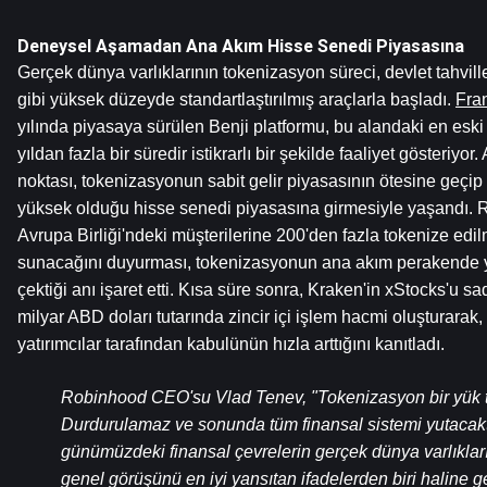
Deneysel Aşamadan Ana Akım Hisse Senedi Piyasasına
Gerçek dünya varlıklarının tokenizasyon süreci, devlet tahviller
gibi yüksek düzeyde standartlaştırılmış araçlarla başladı. 
Fra
yılında piyasaya sürülen Benji platformu, bu alandaki en eski 
yıldan fazla bir süredir istikrarlı bir şekilde faaliyet gösteriy
noktası, tokenizasyonun sabit gelir piyasasının ötesine geçip l
yüksek olduğu hisse senedi piyasasına girmesiyle yaşandı. R
Avrupa Birliği'ndeki müşterilerine 200'den fazla tokenize edil
sunacağını duyurması, tokenizasyonun ana akım perakende yatı
çektiği anı işaret etti. Kısa süre sonra, Kraken'in xStocks'u s
milyar ABD doları tutarında zincir içi işlem hacmi oluşturara
yatırımcılar tarafından kabulünün hızla arttığını kanıtladı.
Robinhood CEO'su Vlad Tenev, "Tokenizasyon bir yük tre
Durdurulamaz ve sonunda tüm finansal sistemi yutacaktır
günümüzdeki finansal çevrelerin gerçek dünya varlıklar
genel görüşünü en iyi yansıtan ifadelerden biri haline ge