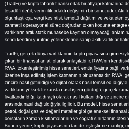
(TradFi) ve kripto tabanlı finansı ortak bir altyapı katmanına d
tesadüfi değil; verimlilik odaklı değişimin bir sonucudur. Akıllı
olgunlaştıkça, vergi kesintisi, temettü dağıtımı ve vekaleten oy
zahmetli operasyonel süreç doğrudan token koduna entegre edi
varlıkların artık statik muhasebe kayıtları olmayacağı anlamına 
kendi kendini yürütme yeteneklerine sahip akıllı varlıklar hali
TradFi, gerçek dünya varlıklarının kripto piyasasına girmesiyl
çıkan bir finansal anlatı olarak anlaşılabilir. RWA'nın kendisiyl
RWA, tokenleştirilmiş hisse senetleri, emtia fiyatına bağlı varlık
üzerine inşa edilmiş işlem katmanının bir uzantısıdır. RWA, ge
zincire nasıl getirildiği ve dijital olarak nasıl temsil edildiğiyle
varlıkların yüksek frekansta nasıl işlem gördüğü, gerçek zaman
fiyatlandırıldığı, kaldıraçlı olarak nasıl kullanıldığı ve zincire 
arasında nasıl dağıtıldığıyla ilgilidir. Bu model, hisse senetleri,
petrol, doğal gaz ve değerli metaller gibi geleneksel finansal 
borsaların zaman kısıtlamalarının ve coğrafi sınırlarının ötesi
Bunun yerine, kripto piyasasının tanıdık eşleştirme mantığı, ma