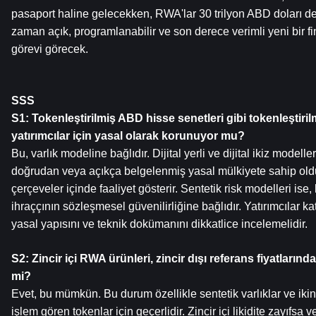
pasaport haline gelecekken, RWA'lar 30 trilyon ABD doları değ
zaman açık, programlanabilir ve son derece verimli yeni bir f
görevi görecek.
SSS
S1: Tokenleştirilmiş ABD hisse senetleri gibi tokenleştiril
yatırımcılar için yasal olarak korunuyor mu?
Bu, varlık modeline bağlıdır. Dijital yerli ve dijital ikiz modeller
doğrudan veya açıkça belgelenmiş yasal mülkiyete sahip ol
çerçeveler içinde faaliyet gösterir. Sentetik risk modelleri ise
ihraççının sözleşmesel güvenilirliğine bağlıdır. Yatırımcılar 
yasal yapısını ve teknik dokümanını dikkatlice incelemelidir.
S2: Zincir içi RWA ürünleri, zincir dışı referans fiyatlarınd
mi?
Evet, bu mümkün. Bu durum özellikle sentetik varlıklar ve ikinc
işlem gören tokenlar için geçerlidir. Zincir içi likidite zayıfsa ve