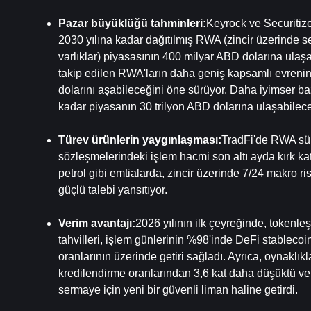
Pazar büyüklüğü tahminleri:
Keyrock ve Securitize 
2030 yılına kadar dağıtılmış RWA (zincir üzerinde s
varlıklar) piyasasının 400 milyar ABD dolarına ulaşab
takip edilen RWA'ların daha geniş kapsamlı evrenini
dolarını aşabileceğini öne sürüyor. Daha iyimser baz
kadar piyasanın 30 trilyon ABD dolarına ulaşabilece
Türev ürünlerin yaygınlaşması:
TradFi'de RWA süre
sözleşmelerindeki işlem hacmi son altı ayda kırk kat ar
petrol gibi emtialarda, zincir üzerinde 7/24 makro ri
güçlü talebi yansıtıyor.
Verim avantajı:
2026 yılının ilk çeyreğinde, tokenle
tahvilleri, işlem günlerinin %98'inde DeFi stablecoi
oranlarının üzerinde getiri sağladı. Ayrıca, oynaklıkla
kredilendirme oranlarından 3,6 kat daha düşüktü ve bu
sermaye için yeni bir güvenli liman haline getirdi.