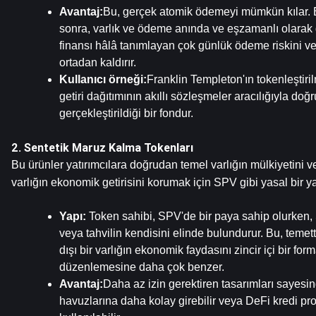
Avantaj:
Bu, gerçek atomik ödemeyi mümkün kılar. B
sonra, varlık ve ödeme anında ve eşzamanlı olarak de
finansı hâlâ tanımlayan çok günlük ödeme riskini ve
ortadan kaldırır.
Kullanıcı örneği:
Franklin Templeton'ın tokenleştiril
getiri dağıtımının akıllı sözleşmeler aracılığıyla doğ
gerçekleştirildiği bir fondur.
2. Sentetik Maruz Kalma Tokenları
Bu ürünler yatırımcılara doğrudan temel varlığın mülkiyetini v
varlığın ekonomik getirisini korumak için SPV gibi yasal bir yap
Yapı: 
Token sahibi, SPV'de bir paya sahip olurken,
veya tahvilin kendisini elinde bulundurur. Bu, temettü 
dışı bir varlığın ekonomik faydasını zincir içi bir form
düzenlemesine daha çok benzer.
Avantaj:
Daha az izin gerektiren tasarımları sayesind
havuzlarına daha kolay girebilir veya DeFi kredi pro