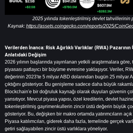
2025 yılında tokenleştirilmiş devlet tahvillerinin 
Kaynak: 
https://assets.coingecko.com/reports/2025/CoinG
Verilerden İnanca: Risk Ağırlıklı Varlıklar (RWA) Pazarının 
Anlatıdaki Değişim
2026 yılının başlarında yayınlanan yetkili araştırmalara göre, 
piyasası patlayıcı bir büyüme evresine yaklaşıyor. Veriler, RWA
değerinin 2023'te 5 milyar ABD dolarından bugün 25 milyar A
çıktığını gösteriyor. Bu genişleme sadece daha büyük rakamlar
Blockchain'e bir doğruluk kaynağı olarak duyulan güvenin çok
yansıtıyor. Mevcut piyasa yapısı, özel kredilerin, devlet hazine
tokenleştirilmiş gayrimenkullerin zincir üstü değerin büyük 
gösteriyor. Bu, değişken bir makro ortamda yatırımcıların açık b
Piyasa katılımcıları, giderek daha fazla, temelinde gerçek varlık
getiri sağlayabilen zincir üstü varlıklara yöneliyor.