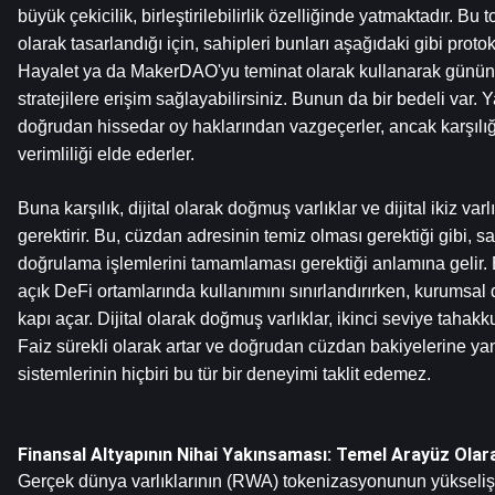
büyük çekicilik, birleştirilebilirlik özelliğinde yatmaktadır. Bu t
olarak tasarlandığı için, sahipleri bunları aşağıdaki gibi protoko
Hayalet ya da MakerDAO'yu teminat olarak kullanarak günün he
stratejilere erişim sağlayabilirsiniz. Bunun da bir bedeli var. Ya
doğrudan hissedar oy haklarından vazgeçerler, ancak karşı
verimliliği elde ederler.
Buna karşılık, dijital olarak doğmuş varlıklar ve dijital ikiz varlı
gerektirir. Bu, cüzdan adresinin temiz olması gerektiği gibi, sah
doğrulama işlemlerini tamamlaması gerektiği anlamına gelir. 
açık DeFi ortamlarında kullanımını sınırlandırırken, kurumsal 
kapı açar. Dijital olarak doğmuş varlıklar, ikinci seviye tahakkuk
Faiz sürekli olarak artar ve doğrudan cüzdan bakiyelerine yan
sistemlerinin hiçbiri bu tür bir deneyimi taklit edemez.
Finansal Altyapının Nihai Yakınsaması: Temel Arayüz Ola
Gerçek dünya varlıklarının (RWA) tokenizasyonunun yükselişi,