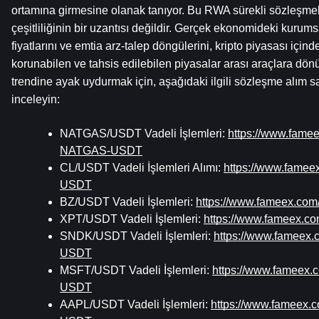
ortamına girmesine olanak tanıyor. Bu RWA sürekli sözleşmele
çeşitliliğinin bir uzantısı değildir. Gerçek ekonomideki kurumsal
fiyatlarını ve emtia arz-talep döngülerini, kripto piyasası içinde 
korunabilen ve tahsis edilebilen piyasalar arası araçlara dön
trendine ayak uydurmak için, aşağıdaki ilgili sözleşme alım sat
inceleyin:
NATGAS/USDT Vadeli İşlemleri: 
https://www.fame
NATGAS-USDT
CL/USDT Vadeli İşlemleri Alımı: 
https://www.famee
USDT
BZ/USDT Vadeli İşlemleri: 
https://www.fameex.co
XPT/USDT Vadeli İşlemleri: 
https://www.fameex.c
SNDK/USDT Vadeli İşlemleri: 
https://www.fameex
USDT
MSFT/USDT Vadeli İşlemleri: 
https://www.fameex.
USDT
AAPL/USDT Vadeli İşlemleri: 
https://www.fameex.