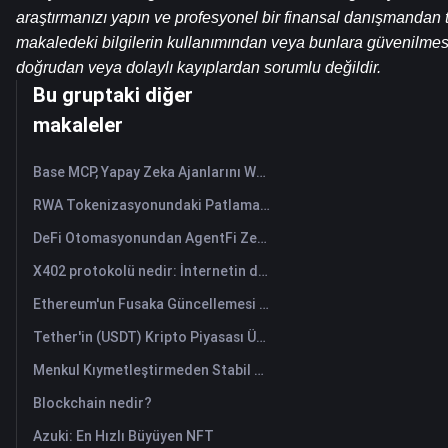
araştırmanızı yapın ve profesyonel bir finansal danışmandan 
makaledeki bilgilerin kullanımından veya bunlara güvenilme
doğrudan veya dolaylı kayıplardan sorumlu değildir.
Bu gruptaki diğer
makaleler
Base MCP, Yapay Zeka Ajanlarını Web3 Varlık Asistanlarına Nasıl Dönüştürüyor?
RWA Tokenizasyonundaki Patlama: 7 Grafik
DeFi Otomasyonundan AgentFi Zekasına: Zincir Üzeri Varlık Yönetiminin Yeni Çağı
X402 protokolü nedir: İnternetin değer değişim sistemini yeniden yapılandıran yeni bir teknolojik standart.
Ethereum'un Fusaka Güncellemesi Ölçekleme Planını Nasıl Yeniden Şekillendiriyor?
Tether'in (USDT) Kripto Piyasası Üzerindeki Etkisi: Boğa Piyasasını Güçlendirmek mi Yoksa Büyük Risk mi?
Menkul Kıymetleştirmeden Stabil Kripto Paralara: Gerçek Dünya Varlıkları Küresel Sermayeyi Nasıl Yeniden Şekillendiriyor?
Blockchain nedir?
Azuki: En Hızlı Büyüyen NFT