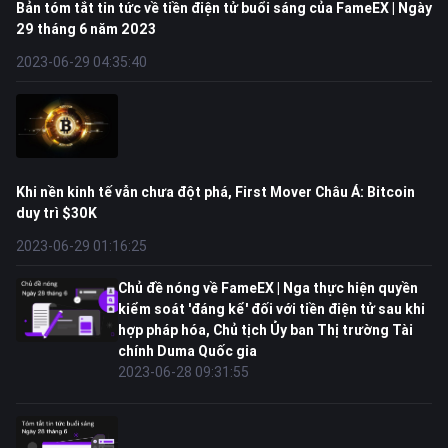
Bản tóm tắt tin tức về tiền điện tử buổi sáng của FameEX | Ngày
29 tháng 6 năm 2023
2023-06-29 04:35:40
Khi nền kinh tế vẫn chưa đột phá, First Mover Châu Á: Bitcoin
duy trì $30K
2023-06-29 01:16:25
Chủ đề nóng về FameEX | Nga thực hiện quyền
kiểm soát 'đáng kể' đối với tiền điện tử sau khi
hợp pháp hóa, Chủ tịch Ủy ban Thị trường Tài
chính Duma Quốc gia
2023-06-28 09:31:55